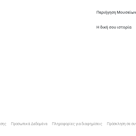
Περιήγηση Μουσείω
Η δική σου ιστορία
Υποσέλιδο
ήσης
Προσωπικά Δεδομένα
Πληροφορίες για διαφημίσεις
Πρόσκληση σε συ