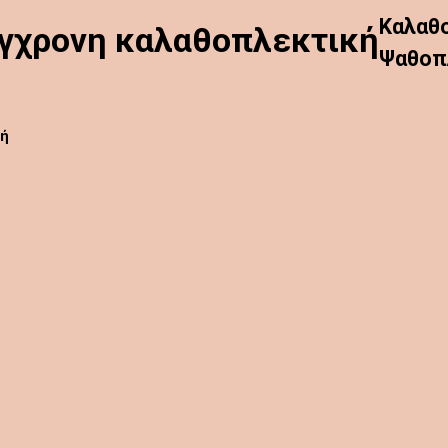
Καλαθ
ύγχρονη καλαθοπλεκτική
Ψαθοπ
κή