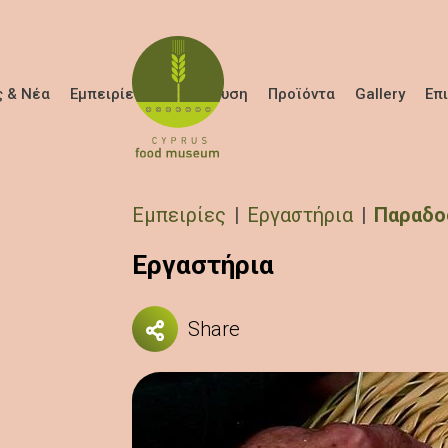
Παράκαμψη προς το κυρίως περιεχόμενο
 & Νέα
Εμπειρίες
Εκπαίδευση
Προϊόντα
Gallery
Επ
Breadcrumb
Εμπειρίες
Εργαστήρια
Παραδο
Εργαστήρια
Share