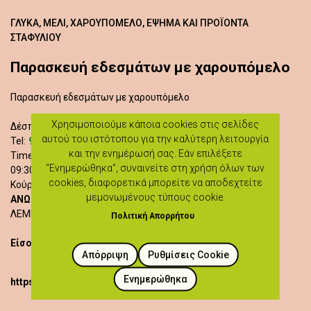
ΓΛΥΚΆ, ΜΈΛΙ, ΧΑΡΟΥΠΌΜΕΛΟ, ΈΨΗΜΑ ΚΑΙ ΠΡΟΪΌΝΤΑ
ΣΤΑΦΥΛΙΟΎ
Παρασκευή εδεσμάτων με χαρουπόμελο
Παρασκευή εδεσμάτων με χαρουπόμελο
Χρησιμοποιούμε κάποια cookies στις σελίδες
Δέσποινα Γεωργίου
αυτού του ιστότοπου για την καλύτερη λειτουργία
99765078
Tel:
και την ενημέρωσή σας. Εάν επιλέξετε
Time of Activities:
"Ενημερώθηκα", συναινείτε στη χρήση όλων των
09:30 - 11:30
cookies, διαφορετικά μπορείτε να αποδεχτείτε
Κούρτελου 6
μεμονωμένους τύπους cookie.
ΑΝΩΓΥΡΑ
ΛΕΜΕΣΟΣ
Πολιτική Απορρήτου
Είσοδος δωρεάν
Απόρριψη
Ρυθμίσεις Cookie
Ενημερώθηκα
https://heartlandoflegends.com/workshops/