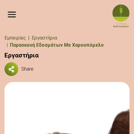
Παράκαμψη προς το κυρίως περιεχόμενο
Breadcrumb
Εμπειρίες
Εργαστήρια
Παρασκευή Εδεσμάτων Με Χαρουπόμελο
Εργαστήρια
Share