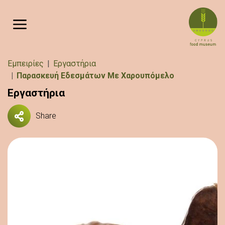
Παράκαμψη προς το κυρίως περιεχόμενο
Breadcrumb
Εμπειρίες
Εργαστήρια
Παρασκευή Εδεσμάτων Με Χαρουπόμελο
Εργαστήρια
Share