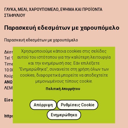
ΓΛΥΚΆ, ΜΈΛΙ, ΧΑΡΟΥΠΌΜΕΛΟ, ΈΨΗΜΑ ΚΑΙ ΠΡΟΪΌΝΤΑ
ΣΤΑΦΥΛΙΟΎ
Παρασκευή εδεσμάτων με χαρουπόμελο
Παρασκευή εδεσμάτων με χαρουπόμελο
Χρησιμοποιούμε κάποια cookies στις σελίδες
Δέσποινα Γεωργίου
αυτού του ιστότοπου για την καλύτερη λειτουργία
Tel: 99765078
και την ενημέρωσή σας. Εάν επιλέξετε
Time of Activities:
"Ενημερώθηκα", συναινείτε στη χρήση όλων των
10:00 - 12:00
cookies, διαφορετικά μπορείτε να αποδεχτείτε
Κούρτελου 6
μεμονωμένους τύπους cookie.
ΑΝΩΓΥΡΑ
ΛΕΜΕΣΟΣ
Πολιτική Απορρήτου
Είσοδος δωρεάν
Απόρριψη
Ρυθμίσεις Cookie
Ενημερώθηκα
https://heartlandoflegends.com/workshops/