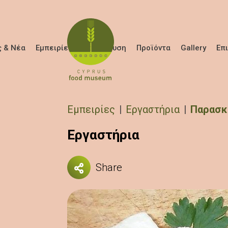
Παράκαμψη προς το κυρίως περιεχόμενο
 & Νέα
Εμπειρίες
Εκπαίδευση
Προϊόντα
Gallery
Επ
Breadcrumb
Εμπειρίες
Εργαστήρια
Παρασκ
Εργαστήρια
Share