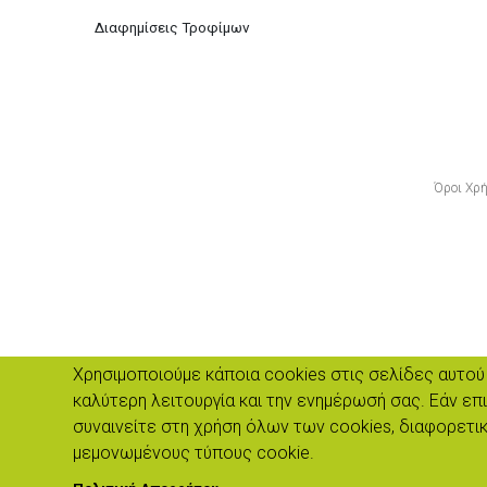
Διαφημίσεις Τροφίμων
Όροι Χρ
Χρησιμοποιούμε κάποια cookies στις σελίδες αυτού 
καλύτερη λειτουργία και την ενημέρωσή σας. Εάν επ
συναινείτε στη χρήση όλων των cookies, διαφορετι
Πνευματ
μεμονωμένους τύπους cookie.