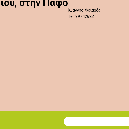
ιού, στην Πάφο
Ιωάννης Φκιαράς
Tel: 99742622
Εγγραφή στο Newsletter