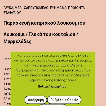
ΓΛΥΚΆ, ΜΈΛΙ, ΧΑΡΟΥΠΌΜΕΛΟ, ΈΨΗΜΑ ΚΑΙ ΠΡΟΪΌΝΤΑ
ΣΤΑΦΥΛΙΟΎ
Παρασκευή κυπριακού λουκουμιού
Λουκούμι / Γλυκά του κουταλιού /
Μαρμελάδες
Χρησιμοποιούμε κάποια cookies στις σελίδες
Παρασκευή κυπριακού λουκουμιού
αυτού του ιστότοπου για την καλύτερη λειτουργία
και την ενημέρωσή σας. Εάν επιλέξετε
Ουρανία Πίσσουρου
"Ενημερώθηκα", συναινείτε στη χρήση όλων των
Tel: 99379989
cookies, διαφορετικά μπορείτε να αποδεχτείτε
Time of Activities:
μεμονωμένους τύπους cookie.
11:00 - 14:00
Πολιτική Απορρήτου
Αντωνίου & Ευγενίας Θεοδώτου 8
ΦΟΙΝΙ
ΛΕΜΕΣΟΣ
Απόρριψη
Ρυθμίσεις Cookie
Είσοδος δωρεάν