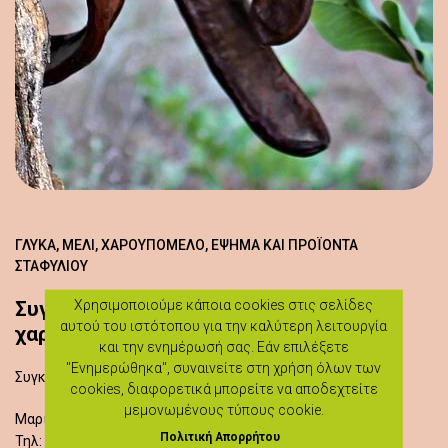
ΓΛΥΚΆ, ΜΈΛΙ, ΧΑΡΟΥΠΌΜΕΛΟ, ΈΨΗΜΑ ΚΑΙ ΠΡΟΪΌΝΤΑ
ΣΤΑΦΥΛΙΟΎ
Χρησιμοποιούμε κάποια cookies στις σελίδες
Συγκομιδή χαρουπιών και παρασκευή
αυτού του ιστότοπου για την καλύτερη λειτουργία
χαρουπόμελου
και την ενημέρωσή σας. Εάν επιλέξετε
"Ενημερώθηκα", συναινείτε στη χρήση όλων των
Συγκομιδή χαρουπιών και παρασκευή χαρουπόμελου
cookies, διαφορετικά μπορείτε να αποδεχτείτε
μεμονωμένους τύπους cookie.
Μαριλένα Σοφοκλέους
Πολιτική Απορρήτου
Τηλ:
99561335