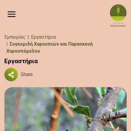
Παράκαμψη προς το κυρίως περιεχόμενο
Breadcrumb
Εμπειρίες
Εργαστήρια
Συγκομιδή Χαρουπιών και Παρασκευή
Χαρουπόμελου
Εργαστήρια
Share