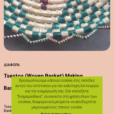
ΔΙΆΦΟΡΑ
Tsestos (Woven Basket) Making
Χρησιμοποιούμε κάποια cookies στις σελίδες
αυτού του ιστότοπου για την καλύτερη λειτουργία
Basket Weaving / Chairs
και την ενημέρωσή σας. Εάν επιλέξετε
"Ενημερώθηκα", συναινείτε στη χρήση όλων των
cookies, διαφορετικά μπορείτε να αποδεχτείτε
Tsestos (Woven Basket) Making
μεμονωμένους τύπους cookie.
Basket Weaving / Chairs