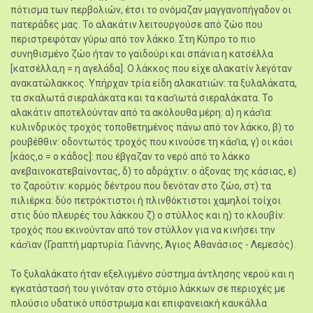
πότισμα των περβολιών, έτσι το ονόμαζαν μαγγανοπήγαδον οι
πατεράδες μας. Το αλακάτιν λειτουργούσε από ζώο που
περιστρεφόταν γύρω από τον λάκκο. Στη Κύπρο το πιο
συνηθισμένο ζώο ήταν το γαϊδούρι και σπάνια η κατσέλλα
[κατσέλλα,η = η αγελάδα]. Ο λάκκος που είχε αλακατίν λεγόταν
ανακατώλακκος. Υπήρχαν τρία είδη αλακατιών: τα ξυλαλάκατα,
τα σκαλωτά σιεραλάκατα και τα κασ̆ιωτά σιεραλάκατα. Το
αλακάτιν αποτελούνταν από τα ακόλουθα μέρη: α) η κάσ̆ια:
κυλινδρικός τροχός τοποθετημένος πάνω από τον λάκκο, β) το
ρουβέθθιν: οδοντωτός τροχός που κινούσε τη κάσ̆ια, γ) οι κάοι
[κάος,ο = ο κάδος]: που έβγαζαν το νερό από το λάκκο
ανεβαινοκατεβαίνοντας, δ) το αδράχτιν: ο άξονας της κάσιας, ε)
το ζαρούτιν: κορμός δέντρου που δενόταν στο ζώο, στ) τα
πιλιέρκα: δύο πετρόκτιστοι ή πλινθόκτιστοι χαμηλοί τοίχοι
στις δύο πλευρές του λάκκου ζ) ο στύλλος και η) το κλουβίν:
τροχός που εκινούνταν από τον στύλλον για να κινήσει την
κάσ̆ιαν (Γραπτή μαρτυρία: Γιάννης, Άγιος Αθανάσιος - Λεμεσός).
Το ξυλαλάκατο ήταν εξελιγμένο σύστημα άντλησης νερού και η
εγκατάστασή του γινόταν στο στόμιο λάκκων σε περιοχές με
πλούσιο υδατικό υπόστρωμα και επιφανειακή καυκάλλα