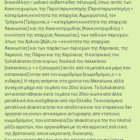
[καυκάλλα,η = μαλακό ασβεστώδες πέτρωμα], όπως αυτές των
Κοκκινοχωρίων, της Περιστερωνοπηγής [Περιστερωνοπηγή,η =
κατεχόμενη κοινότητα της επαρχίας Αμμοχώστου], τον
Τράχωνα [Τράχωνας,ο = κατεχόμενη κοινότητα της επαρχίας
Λευκωσίας] και της Κοκκινοτριμιθιάς [Κοκκινοτριμιθιά,η =
κοινότητα της επαρχίας Λευκωσίας], των πεδινών περιοχών,
όπως του Δαλιού [Δάλι,το = κοινότητα της επαρχίας
Λευκωσίας] και των παράκτιων περιοχών της Λάρνακας, της
Λεμεσού, της Πάφου και της Κερύνειας. Η κατασκευή του
ξυλαλάκατου ήταν κυρίως δουλειά του πελεκάνου
[πελεκάνος,ο = ο ξυλουργός] εκτός από τα μεταλλικά μέρη που
κατασκευάζονταν από τον κωμοδρόμο [κωμοδρόμος,ο = ο
σιδεράς]. Η τέχνη ανάγεται στα χρόνια του Μεσαίωνα, αλλά
συνέχισε μέχρι και τα μέσα του 20ού αιώνα. Τα ξυλαλάκατα
αντικαταστάθηκαν κατά τα μέσα του 20ού αιώνα από άλλα
μεταλλικά που εισήχθηκαν από την Ελλάδα. Τα εισαγόμενα
μεταλλικά αλακάτια ήταν πιο αποδοτικά και πιο στερεά και δεν
άργησαν να γίνουν αντικείμενο αντιγραφής από ντόπιους
κωμοδρόμους, που κατασκεύαζαν αλακάτια για την πιο πλατιά
μάζα αγροτών, που οργανώθηκε με τη νέα αγροτική πολιτική
της βρετανικής αποικιοκρατικής διοίκησης.