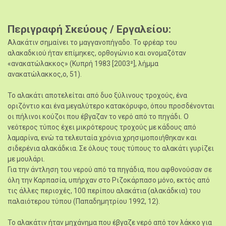
Περιγραφή Σκεύους / Εργαλείου
Αλακάτιν σημαίνει το μαγγανοπήγαδο. Το φρέαρ του
αλακαδκιού ήταν επίμηκες, ορθογώνιο και ονομαζόταν
«ανακατώλακκος» (Κυπρή 1983 [2003²], λήμμα
ανακατώλακκος,ο, 51).
Το αλακάτι αποτελείται από δυο ξύλινους τροχούς, ένα
οριζόντιο και ένα μεγαλύτερο κατακόρυφο, όπου προσδένονται
οι πήλινοι κούζοι που έβγαζαν το νερό από το πηγάδι. Ο
νεότερος τύπος έχει μικρότερους τροχούς με κάδους από
λαμαρίνα, ενώ τα τελευταία χρόνια χρησιμοποιήθηκαν και
σιδερένια αλακάδκια. Σε όλους τους τύπους το αλακάτι γυρίζει
με μουλάρι.
Για την άντληση του νερού από τα πηγάδια, που αφθονούσαν σε
όλη την Καρπασία, υπήρχαν στο Ριζοκάρπασο μόνο, εκτός από
τις άλλες περιοχές, 100 περίπου αλακάτια (αλακάδκια) του
παλαιότερου τύπου (Παπαδημητρίου 1992, 12).
Το αλακάτιν ήταν μηχάνημα που έβγαζε νερό από τον λάκκο για