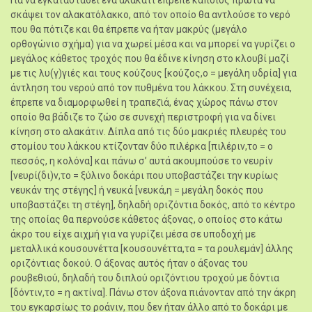
Για να εγκατασταθεί ένα αλακάτι έπρεπε κάποιος πρώτα να
σκάψει τον αλακατόλακκο, από τον οποίο θα αντλούσε το νερό
που θα πότιζε και θα έπρεπε να ήταν μακρύς (μεγάλο
ορθογώνιο σχήμα) για να χωρεί μέσα και να μπορεί να γυρίζει ο
μεγάλος κάθετος τροχός που θα έδινε κίνηση στο κλουβί μαζί
με τις λυ(γ)γιές και τους κούζους [κούζος,ο = μεγάλη υδρία] για
άντληση του νερού από τον πυθμένα του λάκκου. Στη συνέχεια,
έπρεπε να διαμορφωθεί η τραπεζ̆ιά, ένας χώρος πάνω στον
οποίο θα βάδιζε το ζώο σε συνεχή περιστροφή για να δίνει
κίνηση στο αλακάτιν. Δίπλα από τις δύο μακριές πλευρές του
στομίου του λάκκου κτίζονταν δύο πιλέρκα [πιλέριν,το = ο
πεσσός, η κολόνα] και πάνω σ’ αυτά ακουμπούσε το νευρίν
[νευρί(δι)ν,το = ξύλινο δοκάρι που υποβαστάζει την κυρίως
νευκάν της στέγης] ή νευκά [νευκά,η = μεγάλη δοκός που
υποβαστάζει τη στέγη], δηλαδή οριζόντια δοκός, από το κέντρο
της οποίας θα περνούσε κάθετος άξονας, ο οποίος στο κάτω
άκρο του είχε αιχμή για να γυρίζει μέσα σε υποδοχή με
μεταλλικά κουσουνέττα [κουσουνέττα,τα = τα ρουλεμάν] άλλης
οριζόντιας δοκού. Ο άξονας αυτός ήταν ο άξονας του
ρουβεθιού, δηλαδή του διπλού οριζόντιου τροχού με δόντια
[δόντιν,το = η ακτίνα]. Πάνω στον άξονα πιάνονταν από την άκρη
του εγκαρσίως το ροάνιν, που δεν ήταν άλλο από το δοκάρι με