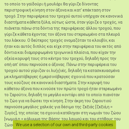
το οποίο το γαϊδούρι ή μουλάρι θα γύριζε δίνοντας
περιστροφική κίνηση στον άξονα και κατ’ επέκταση στον
τροχό. Στην περιφέρεια του τροχού αυτού υπήρχαν σε κανονικά
διαστήματα κάθετα ξύλα, ούτως ώστε, όταν γύριζε ο τροχός, να
πιάνεται πάνω στα δόντια της περιφέρειας άλλου τροχού, που
γύριζε κάθετα έχοντας τον άξονα του στερεωμένο στα πλευρά
του λάκκου. Ο δεύτερος τροχός ονομαζόταν το κλουβίν, και
ήταν και αυτός διπλός και είχε στην περιφέρεια του εκτός από
δόντια και διαμορφωμένα τριγωνικά πλαίσια, που είχαν την
οξεία κορυφή τους στο κέντρο του τροχού, δηλαδή προς την
οπή απ’ όπου περνούσε ο άξονας. Πάνω στην περιφέρεια του
τροχού αυτού γύριζαν οι λυ(γ)ιές, δηλαδή τα κατασκευασμένα
με κληματόβεργες ή μερσινόβεργες σχοινιά που κρατούσαν
τους κούζους σε κανονικά διαστήματα. Στην κορυφή του
κάθετου άξονα που κινούσε τον πρώτο τροχό ήταν στερεωμένο
το ζαρούτιν, δηλαδή το μεγάλο κοντάρι από το οποίο πιανόταν
το ζώο για να δώσει την κίνηση. Στην άκρη του ζαρουτιού
περνούσε μεγάλος χαλκάς για δέσιμο της ζεξ̆ιάς [ζεξ̆ιά,η =
ζυγός], της οποίας τα σχοινιά κατέληγαν στη νωμιάν του ζώου
[νωμιά,η = κάλυμμα της βάσης του λαιμού και του στήθους του
We use a selection of our own and third-party cookies
ζώου]. Το χαλινάρι με τη μουτταρκάν [μουτταρκά,η = το