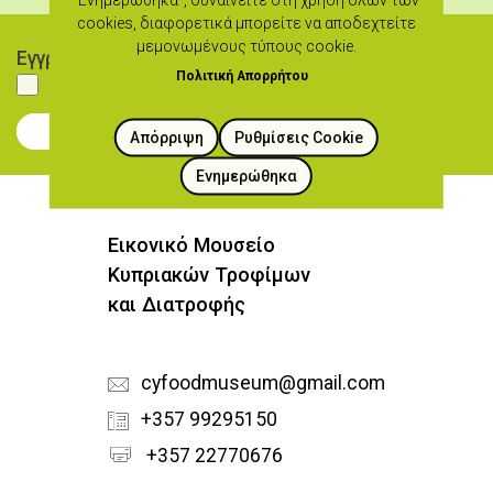
cookies, διαφορετικά μπορείτε να αποδεχτείτε
μεμονωμένους τύπους cookie.
Εγγραφή στο Newsletter
Πολιτική Απορρήτου
Συμφωνώ με τους
όρους χρήσης
Συμφωνώ
Απόρριψη
Ρυθμίσεις Cookie
Εγγραφή στο Newsletter
Ενημερώθηκα
Εικονικό Μουσείο
Κυπριακών Τροφίμων
και Διατροφής
cyfoodmuseum@gmail.com
+357 99295150
+357 22770676