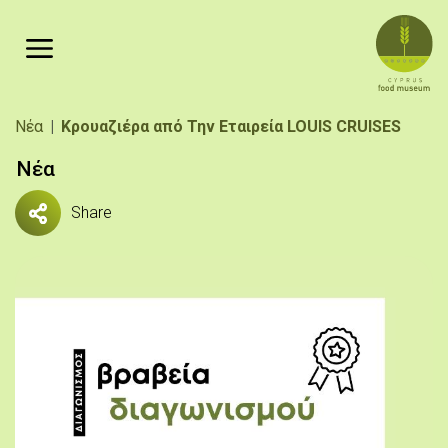
Παράκαμψη προς το κυρίως περιεχόμενο
Breadcrumb
Νέα
Κρουαζιέρα από Την Εταιρεία LOUIS CRUISES
Νέα
Share