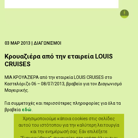
03 ΜΑΡ 2013
| ΔΙΑΓΩΝΙΣΜΟΊ
Κρουαζιέρα από την εταιρεία LOUIS
CRUISES
ΜΙΑ ΚΡΟΥΑΖΙΕΡΑ από την εταιρεία LOUIS CRUISES στο
Καστελόριζο 06 – 08/07/2013, βραβείο για τον Διαγωνισμό
Μαγειρικής.
Για συμμετοχές και περισσότερες πληροφορίες για όλα τα
εδώ
βραβεία
.
Χρησιμοποιούμε κάποια cookies στις σελίδες
αυτού του ιστότοπου για την καλύτερη λειτουργία
και την ενημέρωσή σας. Εάν επιλέξετε
"Ενημερώθηκα", συναινείτε στη χρήση όλων των