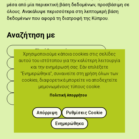
μέσα από μία περιεκτική βάση δεδομένων, προσβάσιμη σε
όλους. Ανακάλυψε περισσότερα στη λεπτομερή βάση
δεδομένων που αφορά τη διατροφή της Κύπρου.
Αναζήτηση με
Ελεύθερο κείμενο
Χρησιμοποιούμε κάποια cookies στις σελίδες
αυτού του ιστότοπου για την καλύτερη λειτουργία
Αλφαβητικά Α-Ω
και την ενημέρωσή σας. Εάν επιλέξετε
"Ενημερώθηκα", συναινείτε στη χρήση όλων των
Θεματική Κατηγορία
cookies, διαφορετικά μπορείτε να αποδεχτείτε
Ιστορική Περίοδο
μεμονωμένους τύπους cookie.
Πολιτική Απορρήτου
Γεωγραφική Περιοχή
Απόρριψη
Ρυθμίσεις Cookie
Ενημερώθηκα