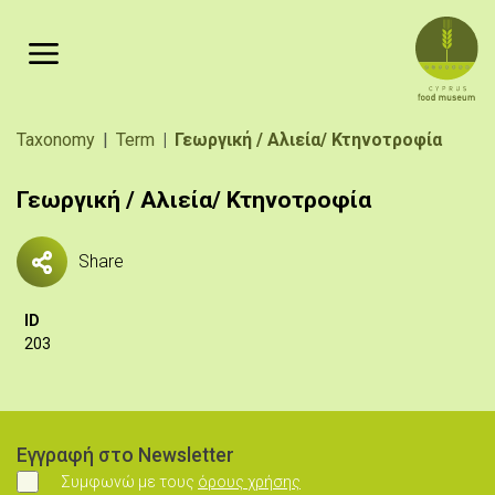
Παράκαμψη προς το κυρίως περιεχόμενο
Breadcrumb
Taxonomy
Term
Γεωργική / Αλιεία/ Κτηνοτροφία
Γεωργική / Αλιεία/ Κτηνοτροφία
Share
ID
203
Εγγραφή στο Newsletter
Συμφωνώ με τους
όρους χρήσης
Συμφωνώ