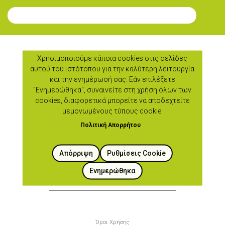
Εγγραφή στο Newsletter
Χρησιμοποιούμε κάποια cookies στις σελίδες
Εικονικό Μουσείο
αυτού του ιστότοπου για την καλύτερη λειτουργία
και την ενημέρωσή σας. Εάν επιλέξετε
Κυπριακών Τροφίμων
"Ενημερώθηκα", συναινείτε στη χρήση όλων των
και Διατροφής
cookies, διαφορετικά μπορείτε να αποδεχτείτε
μεμονωμένους τύπους cookie.
Πολιτική Απορρήτου
cyfoodmuseum@gmail.com
+357 99295150
Απόρριψη
Ρυθμίσεις Cookie
+357 22770676
Ενημερώθηκα
Υποσέλιδο
Όροι Χρήσης