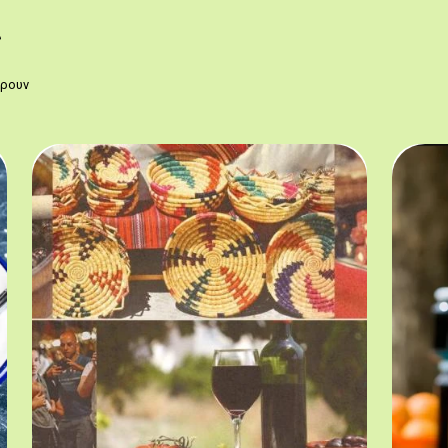
ς
έρουν