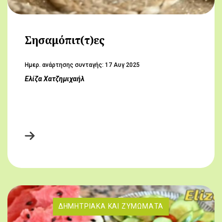
Σησαμόπιτ(τ)ες
Hμερ. ανάρτησης συνταγής:
17 Αυγ 2025
Ελίζα Χατζημιχαήλ
ΔΗΜΗΤΡΙΑΚΆ ΚΑΙ ΖΥΜΏΜΑΤΑ