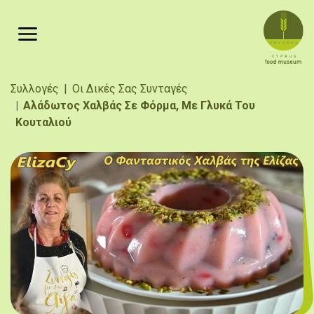
Παράκαμψη προς το κυρίως περιεχόμενο
Breadcrumb
Συλλογές
Οι Δικές Σας Συνταγές
Αλάδωτος Χαλβάς Σε Φόρμα, Με Γλυκά Του
Κουταλιού