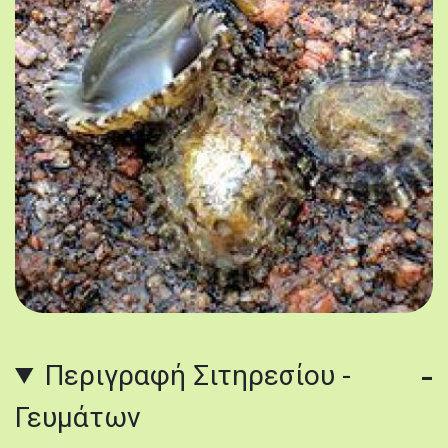
Πηγή: h
Πεταλίδε
Περιγραφή Σιτηρεσίου -
Γευμάτων