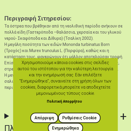
Περιγραφή Σιτηρεσίου
Τα όστρεα που βρέθηκαν από τη νεολιθική περίοδο ανήκουν σε
πολλά είδη (Γαστερόποδα –θαλάσσια, χερσαία και του γλυκού
νερού- Σκαφόποδα και Δίθυρα) (Τσαλίκη 2002).
Η μεγάλη ποσότητα των ειδών Mononda turbinatus Born
(Τροχός) και Murex trunculus L. (Πορφύρα), καθώς και η
κατάσταση τους, φανερώνουν ότι μάλλον αποτελούσαν τροφή.
Χρησιμοποιούμε κάποια cookies στις σελίδες
Επίσης, φαίνεται οι κάτοικοι να κατανάλωναν και πεταλίδες,
αυτού του ιστότοπου για την καλύτερη λειτουργία
στρείδια, καθώς και χερσαία σαλιγκάρια (Michaelides 1998).
και την ενημέρωσή σας. Εάν επιλέξετε
Η μεγάλη συχνότητα του μεγαλύτερου είδους χερσαίου
"Ενημερώθηκα", συναινείτε στη χρήση όλων των
σαλιγκαριού (Helix aperta) στις οικίες της χαλκολιθικής
cookies, διαφορετικά μπορείτε να αποδεχτείτε
περιόδου υποδηλώνει την πιθανή χρήση τους ως τροφή.
μεμονωμένους τύπους cookie.
Πολιτική Απορρήτου
Συμπληρωματικές
Απόρριψη
Ρυθμίσεις Cookie
Πληροφορίες & Βιβλιογραφία
Ενημερώθηκα