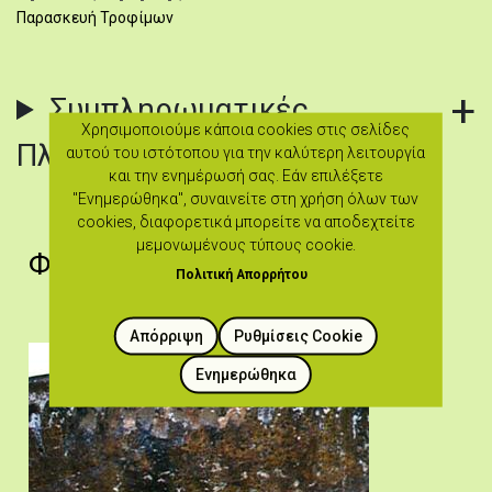
Παρασκευή Τροφίμων
Συμπληρωματικές
Χρησιμοποιούμε κάποια cookies στις σελίδες
Πληροφορίες & Βιβλιογραφία
αυτού του ιστότοπου για την καλύτερη λειτουργία
και την ενημέρωσή σας. Εάν επιλέξετε
"Ενημερώθηκα", συναινείτε στη χρήση όλων των
cookies, διαφορετικά μπορείτε να αποδεχτείτε
μεμονωμένους τύπους cookie.
Φωτογραφίες
Πολιτική Απορρήτου
Απόρριψη
Ρυθμίσεις Cookie
Ενημερώθηκα