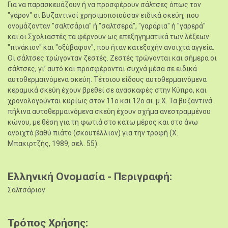
Για να παρασκευάζουν ή να προσφέρουν σάλτσες όπως τον
"γάρον" οι Βυζαντινοί χρησιμοποιούσαν ειδικά σκεύη, που
ονομάζονταν "σαλτσάρια" ή "σαλτσερά", "γαράρια" ή "γαρερά"
και οι Σχολιαστές τα φέρνουν ως επεξηγηματικά των λέξεων
"πινάκιον" και "οξύβαφον", που ήταν κατεξοχήν ανοιχτά αγγεία.
Οι σάλτσες τρώγονταν ζεστές. Ζεστές τρώγονται και σήμερα οι
σάλτσες, γι’ αυτό και προσφέρονται συχνά μέσα σε ειδικά
αυτοθερμαινόμενα σκεύη. Τέτοιου είδους αυτοθερμαινόμενα
κεραμικά σκεύη έχουν βρεθεί σε ανασκαφές στην Κύπρο, και
χρονολογούνται κυρίως στον 11ο και 12ο αι. μ.Χ. Τα βυζαντινά
πήλινα αυτοθερμαινόμενα σκεύη έχουν σχήμα ανεστραμμένου
κώνου, με θέση για τη φωτιά στο κάτω μέρος και στο άνω
ανοιχτό βαθύ πιάτο (σκουτέλλιον) για την τροφή (Χ.
Μπακιρτζής, 1989, σελ. 55).
Ελληνική Ονομασία - Περιγραφή
Σαλτσάριον
Τρόπος Χρήσης