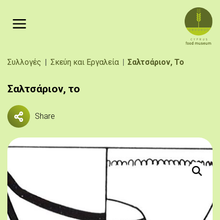
Παράκαμψη προς το κυρίως περιεχόμενο
Breadcrumb
Συλλογές
Σκεύη και Εργαλεία
Σαλτσάριον, Το
Σαλτσάριον, το
Share
Το εικονι