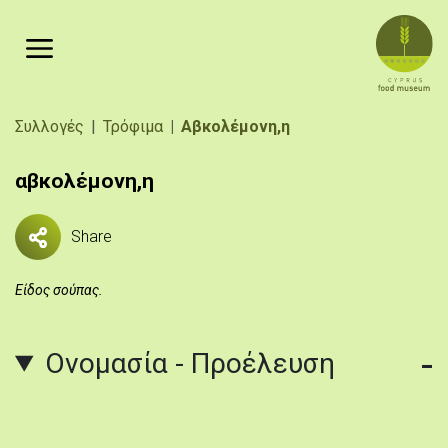
Παράκαμψη προς το κυρίως περιεχόμενο
Breadcrumb
Συλλογές
Τρόφιμα
Αβκολέμονη,η
αβκολέμονη,η
Share
Είδος σούπας.
Ονομασία - Προέλευση