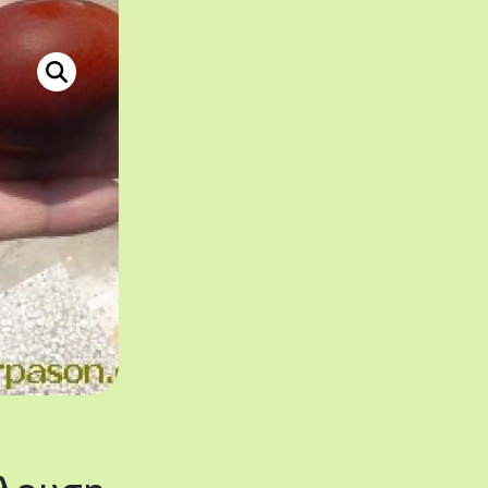
Άδεια δημοσίευσης από: http://www.rizokarpason.com/sintag