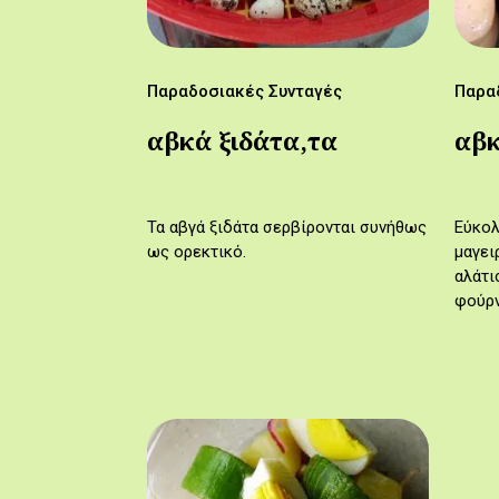
Παραδοσιακές Συνταγές
Παρα
αβκά ξιδάτα,τα
αβκ
Τα αβγά ξιδάτα σερβίρονται συνήθως
Εύκολ
ως ορεκτικό.
μαγει
αλάτι
φούρν