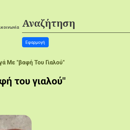
ικοινωνία
γά Με "βαφή Του Γιαλού"
φή του γιαλού"