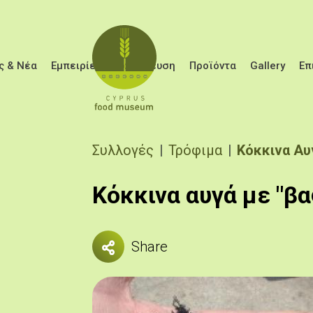
Παράκαμψη προς το κυρίως περιεχόμενο
ς & Νέα
Εμπειρίες
Εκπαίδευση
Προϊόντα
Gallery
Επ
Breadcrumb
Συλλογές
Τρόφιμα
Κόκκινα Αυ
Κόκκινα αυγά με "βα
Share