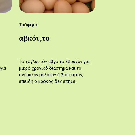
Τρόφιμα
αβκόν,το
Το χογλαστόν αβγό το έβραζαν για
για
μικρό χρονικό διάστημα και το
ονόμαζαν μελάτον ή βουττητόν,
επειδή ο κρόκος δεν έπηζε.
Αντίθετα, αν το έβραζαν για μεγάλο
χρονικό διάστημα, το ονόμαζαν
πηκτό ή σφικτό…