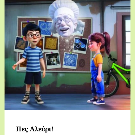
Πες Αλεύρι!