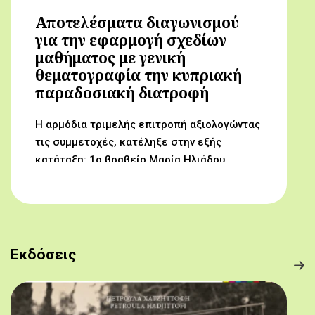
Αποτελέσματα διαγωνισμού
για την εφαρμογή σχεδίων
μαθήματος με γενική
θεματογραφία την κυπριακή
παραδοσιακή διατροφή
Η αρμόδια τριμελής επιτροπή αξιολογώντας
τις συμμετοχές, κατέληξε στην εξής
κατάταξη: 1ο βραβείο Μαρία Ηλιάδου,
Γυμνάσιο Αρχαγγέλου (Από τον αμπελώνα
στο τραπέζι μας) 2ο βραβείο Δροσούλα
Λαβίθη, Γυμνάσιο Έγκωμης (Το κυπριακό
παραδοσιακό πρόγευμα) 3ο βραβείο
Μαργαρίτα Αντωνίου, Δημοτικό Σχολείο
Εκδόσεις
Βορόκληνης (Το κυπριακό παραδοσιακό
πρόγευμα)