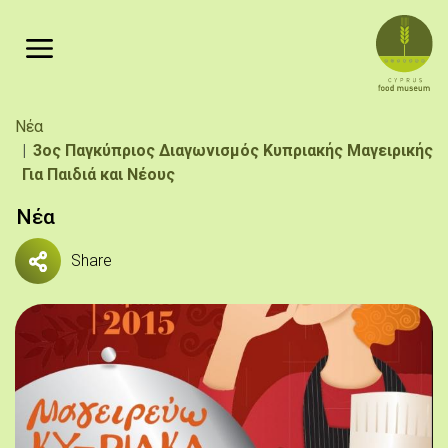
Παράκαμψη προς το κυρίως περιεχόμενο
Breadcrumb
Νέα
3ος Παγκύπριος Διαγωνισμός Κυπριακής Μαγειρικής
Για Παιδιά και Νέους
Νέα
Share