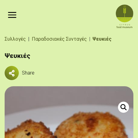
Παράκαμψη προς το κυρίως περιεχόμενο
Breadcrumb
Συλλογές
Παραδοσιακές Συνταγές
Ψευκιές
Ψευκιές
Share
Πηγή: 
Κροκέτες