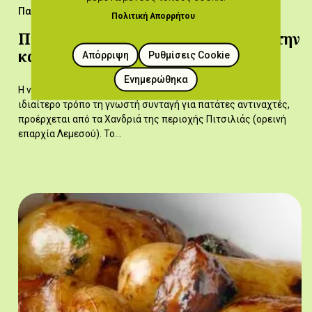
Παραδοσιακές Συνταγές
Πολιτική Απορρήτου
Πατάτες αντιναχτές με λουκάνικα στην
κατσαρόλλα
Απόρριψη
Ρυθμίσεις Cookie
Ενημερώθηκα
Η νεότερη αυτή συνταγή, που διασκευάζει με ένα πολύ
ιδιαίτερο τρόπο τη γνωστή συνταγή για πατάτες αντιναχτές,
προέρχεται από τα Χανδριά της περιοχής Πιτσιλιάς (ορεινή
επαρχία Λεμεσού). Το…