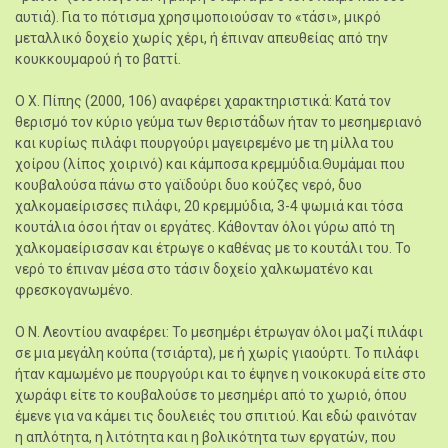
αυτιά). Για το πότισμα χρησιμοποιούσαν το «τάσι», μικρό
μεταλλικό δοχείο χωρίς χέρι, ή έπιναν απευθείας από την
κουκκουμαρού ή το βαττί.
Ο Χ. Πίπης (2000, 106) αναφέρει χαρακτηριστικά: Κατά τον
θερισμό τον κύριο γεύμα των θεριστάδων ήταν το μεσημεριανό
και κυρίως πιλάφι πουργούρι μαγειρεμένο με τη μίλλα του
χοίρου (λίπος χοιρινό) και κάμποσα κρεμμύδια.Θυμάμαι που
κουβαλούσα πάνω στο γαϊδούρι δυο κούζες νερό, δυο
χαλκομαείρισσες πιλάφι, 20 κρεμμύδια, 3-4 ψωμιά και τόσα
κουτάλια όσοι ήταν οι εργάτες. Κάθονταν όλοι γύρω από τη
χαλκομαείρισσαν και έτρωγε ο καθένας με το κουτάλι του. Το
νερό το έπιναν μέσα στο τάσιν δοχείο χαλκωματένο και
φρεσκογανωμένο.
Ο Ν. Λεοντίου αναφέρει: Το μεσημέρι έτρωγαν όλοι μαζί πιλάφι
σε μια μεγάλη κούπα (τσιάρτα), με ή χωρίς γιαούρτι. Το πιλάφι
ήταν καμωμένο με πουργούρι και το έψηνε η νοικοκυρά είτε στο
χωράφι είτε το κουβαλούσε το μεσημέρι από το χωριό, όπου
έμενε για να κάμει τις δουλειές του σπιτιού. Και εδώ φαινόταν
η απλότητα, η λιτότητα και η βολικότητα των εργατών, που