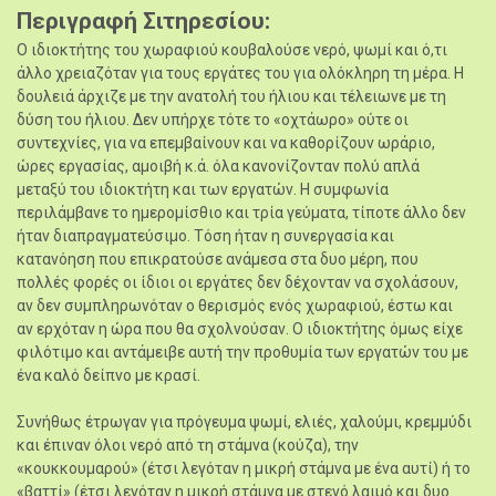
Περιγραφή Σιτηρεσίου
Ο ιδιοκτήτης του χωραφιού κουβαλούσε νερό, ψωμί και ό,τι
άλλο χρειαζόταν για τους εργάτες του για ολόκληρη τη μέρα. Η
δουλειά άρχιζε με την ανατολή του ήλιου και τέλειωνε με τη
δύση του ήλιου. Δεν υπήρχε τότε το «οχτάωρο» ούτε οι
συντεχνίες, για να επεμβαίνουν και να καθορίζουν ωράριο,
ώρες εργασίας, αμοιβή κ.ά. όλα κανονίζονταν πολύ απλά
μεταξύ του ιδιοκτήτη και των εργατών. Η συμφωνία
περιλάμβανε το ημερομίσθιο και τρία γεύματα, τίποτε άλλο δεν
ήταν διαπραγματεύσιμο. Τόση ήταν η συνεργασία και
κατανόηση που επικρατούσε ανάμεσα στα δυο μέρη, που
πολλές φορές οι ίδιοι οι εργάτες δεν δέχονταν να σχολάσουν,
αν δεν συμπληρωνόταν ο θερισμός ενός χωραφιού, έστω και
αν ερχόταν η ώρα που θα σχολνούσαν. Ο ιδιοκτήτης όμως είχε
φιλότιμο και αντάμειβε αυτή την προθυμία των εργατών του με
ένα καλό δείπνο με κρασί.
Συνήθως έτρωγαν για πρόγευμα ψωμί, ελιές, χαλούμι, κρεμμύδι
και έπιναν όλοι νερό από τη στάμνα (κούζα), την
«κουκκουμαρού» (έτσι λεγόταν η μικρή στάμνα με ένα αυτί) ή το
«βαττί» (έτσι λεγόταν η μικρή στάμνα με στενό λαιμό και δυο