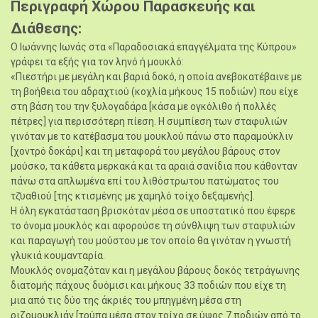
Περιγραφή Χώρου Παρασκευής και
Διάθεσης
Ο Ιωάννης Ιωνάς στα «Παραδοσιακά επαγγέλματα της Κύπρου»
γράφει τα εξής για τον ληνό ή μουκλό:
«Πιεστήρι με μεγάλη και βαριά δοκό, η οποία ανεβοκατέβαινε με
τη βοήθεια του αδραχτιού (κοχλία μήκους 15 ποδιών) που είχε
στη βάση του την ξυλογαδάρα [κάσα με ογκόλιθο ή πολλές
πέτρες] για περισσότερη πίεση. Η συμπίεση των σταφυλιών
γινόταν με το κατέβασμα του μουκλού πάνω στο παραμούκλιν
[χοντρό δοκάρι] και τη μεταφορά του μεγάλου βάρους στον
μούσκο, τα κάθετα μερκακά και τα αραιά σανίδια που κάθονταν
πάνω στα απλωμένα επί του λιθόστρωτου πατώματος του
τζ̆υαθιού [της κτισμένης με χαμηλό τοίχο δεξαμενής].
Η όλη εγκατάσταση βρισκόταν μέσα σε υποστατικό που έφερε
το όνομα μουκλός και αφορούσε τη σύνθλιψη των σταφυλιών
και παραγωγή του μούστου με τον οποίο θα γινόταν η γνωστή
γλυκιά κουμανταρία.
Μουκλός ονομαζόταν και η μεγάλου βάρους δοκός τετράγωνης
διατομής πάχους δυόμισι και μήκους 33 ποδιών που είχε τη
μια από τις δύο της άκριές του μπηγμένη μέσα στη
ριζομουκλιάν [τρύπα μέσα στον τοίχο σε ύψος 7 ποδιών από το