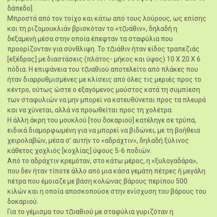
δάπεδο].
Μπροστά από τον τοίχο και κάτω από τους λούρους, ως επίσης
και τη ριζομουκλιάν βρισκόταν το «τζ̆υάθιν», δηλαδή η
δεξαμενή μέσα στην οποία έπεφταν τα σταφύλια που
προορίζονταν για σύνθλιψη. Το τζ̆υάθιν ήταν είδος τραπεζιάς
[εξέδρας] με διαστάσεις (πλάτος- μήκος και ύψος) 10 Χ 20 Χ 6
πόδια. Η επιφάνεια του τζ̆υαθιού αποτελείτο από πλάκες που
ήταν διαρρυθμισμένες με κλίσεις από όλες τις μεριές προς το
κέντρο, ούτως ώστε ο εξαγόμενος μούστος κατά τη συμπίεση
των σταφυλιών να μην μπορεί να κατευθύνεται προς τα πλευρά
και να χύνεται, αλλά να προωθείται προς τη χολέτρα.
Η άλλη άκρη του μουκλού [του δοκαριού] κατέληγε σε τρύπα,
ειδικά διαμορφωμένη για να μπορεί να βιδώνει, με τη βοήθεια
χειρολαβών, μέσα σ’ αυτήν το «αδράχτιν», δηλαδή ξύλινος
κάθετος χοχλιός [κοχλίας] ύψους 5-6 ποδιών.
Από το αδράχτιν κρεμόταν, στο κάτω μέρος, η «ξυλογαδάρα»,
που δεν ήταν τίποτε άλλο από μια κάσα γεμάτη πέτρες ή μεγάλη
πέτρα που έμοιαζε με βάση κολώνας βάρους περίπου 500
κιλών και η οποία αποσκοπούσε στην ενίσχυση του βάρους του
δοκαριού.
Για το γέμισμα του τζ̆υαθιού με σταφύλια γυριζόταν η