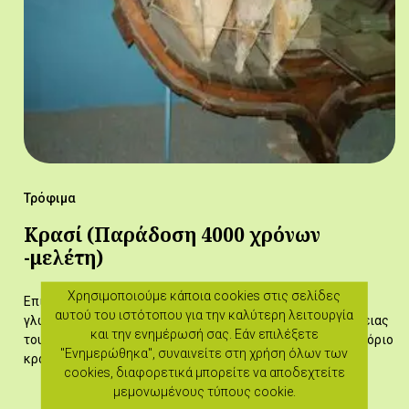
Τρόφιμα
Κρασί (Παράδοση 4000 χρόνων
-μελέτη)
Χρησιμοποιούμε κάποια cookies στις σελίδες
Επισυνάπτεται μελέτη της κ. Ε. Ηγουμενίδου στην αγγλική
αυτού του ιστότοπου για την καλύτερη λειτουργία
γλώσσαΗ μελέτη πραγματεύεται την διαδικασία καλλιέργειας
και την ενημέρωσή σας. Εάν επιλέξετε
του αμπελιού, την παραγωγή κρασιού, την διανομή και εμπόριο
"Ενημερώθηκα", συναινείτε στη χρήση όλων των
κρασιού, τη σημασία του…
cookies, διαφορετικά μπορείτε να αποδεχτείτε
μεμονωμένους τύπους cookie.