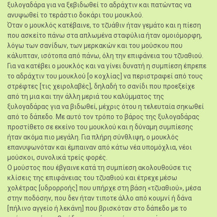
ξυλογαδάρα για να ξεβιδωθεί το αδράχτιν και πατώντας να
ανυψωθεί το τεράστιο δοκάρι του μουκλού.
Όταν ο μουκλός κατέβαινε, το τζ̆υάθιν ήταν γεμάτο και η πίεση
που ασκείτο πάνω στα απλωμένα σταφύλια ήταν ομοιόμορφη,
λόγω των σανίδων, των μερκακών και του μούσκου που
κάλυπταν, ισότοπα από πάνω, όλη την επιφάνεια του τζ̆υαθιού.
Για να κατέβει ο μουκλός και να γίνει δυνατή η συμπίεση έπρεπε
το αδράχτιν του μουκλού [ο κοχλίας] να περιστραφεί από τους
στρέφτες [τις χειρολαβές], δηλαδή το σανίδι που προεξείχε
από τη μια και την άλλη μεριά του καλύμματος της
ξυλογαδάρας για να βιδωθεί, μέχρις ότου η τελευταία σηκωθεί
από το δάπεδο. Με αυτό τον τρόπο το βάρος της ξυλογαδάρας
προστίθετο σε εκείνο του μουκλού και η δύναμη συμπίεσης
ήταν ακόμα πιο μεγάλη. Για πλήρη σύνθλιψη, ο μουκλός
επανυψωνόταν και έμπαιναν από κάτω νέα υπομόχλια, νέοι
μούσκοι, συνολικά τρείς φορές.
Ο μούστος που έβγαινε κατά τη συμπίεση ακολουθούσε τις
κλίσεις της επιφάνειας του τζ̆υαθιού και έτρεχε μέσω
χολέτρας [υδρορροής] που υπήρχε στη βάση «τζ̆υαθιού», μέσα
στην ποδόσην, που δεν ήταν τιποτε άλλο από κουμνί ή δάνα
[πήλινο αγγείο ή λεκάνη] που βρισκόταν στο δάπεδο με το