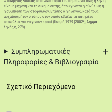
Ο Γεώργιος Λουκάς στο Γλωσσάριό του σημειώνει πως η ληνός
είναι η μηχανή και το οίκημα αυτής, όπου γίνεται η σύνθλιψη ή
η συμπίεση των σταφυλιών. Επίσης ο ή η ληνός, κατά τους
αρχαίους, ήταν ο τόπος στον οποίο έβαζαν τα πατημένα
σταφύλια, για να γίνουν κρασί (Κυπρή 1979 [2002²], λήμμα
ληνός,η, 278).
Συμπληρωματικές
Πληροφορίες & Βιβλιογραφία
Σχετικό Περιεχόμενο