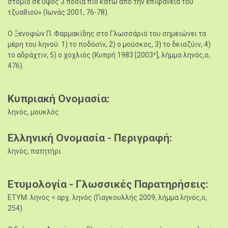
στόμιο σε ύψος 3 πόδια πιο κάτω από την επιφάνεια του
τζυαθιού» (Ιωνάς 2001, 76-78).
Ο Ξενοφών Π. Φαρμακίδης στο Γλωσσάριό του σημειώνει τα
μέρη του ληνού: 1) το ποδόσ̆ιν, 2) ο μούσκος, 3) το δκιαζύιν, 4)
το αδράχτιν, 5) ο χοχλιός (Κυπρή 1983 [2003²], λήμμα ληνός,ο,
476).
Κυπριακή Ονομασία
ληνός, μουκλός
Ελληνική Ονομασία - Περιγραφή
ληνός, πατητήρι
Ετυμολογία - Γλωσσικές Παρατηρήσεις
ΕΤΥΜ. ληνός < αρχ. ληνός (Γιαγκουλλής 2009, λήμμα ληνός,ο,
254)