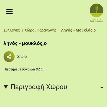
Παράκαμψη προς το κυρίως περιεχόμενο
Breadcrumb
Συλλογές
Χώροι Παραγωγής
Ληνός - Μουκλός,ο
ληνός - μουκλός,ο
Share
Πιεστήρι με δοκό και βίδα.
Περιγραφή Χώρου