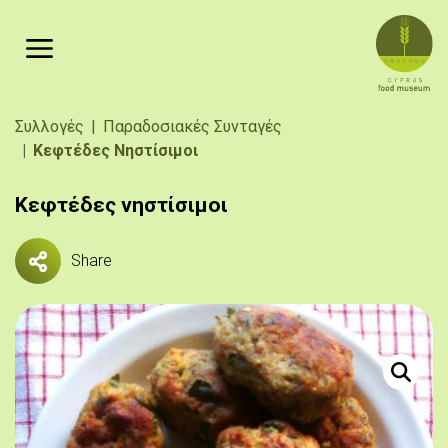
Παράκαμψη προς το κυρίως περιεχόμενο
Breadcrumb
Συλλογές
Παραδοσιακές Συνταγές
Κεφτέδες Νηστίσιμοι
Κεφτέδες νηστίσιμοι
Share
Πηγή: 
Κεφτέδες