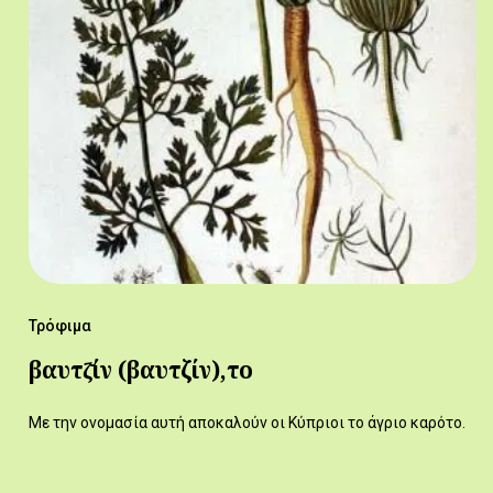
Τρόφιμα
βαυτζ̆ίν (βαυτζίν),το
Με την ονομασία αυτή αποκαλούν οι Κύπριοι το άγριο καρότο.