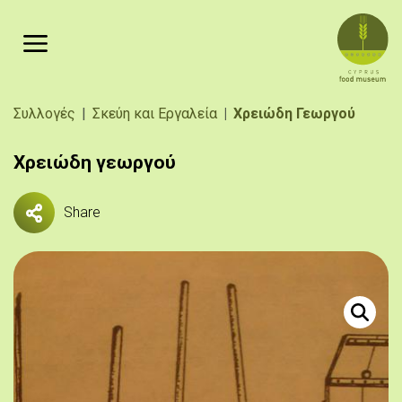
Παράκαμψη προς το κυρίως περιεχόμενο
Breadcrumb
Συλλογές
Σκεύη και Εργαλεία
Χρειώδη Γεωργού
Χρειώδη γεωργού
Share
Εργαλεία 