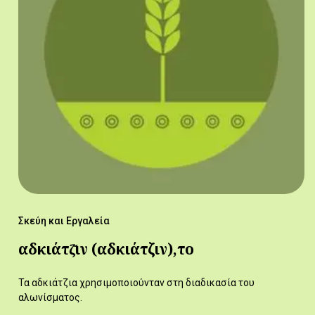
Σκεύη και Εργαλεία
αδκιάτζ̆ιν (αδκιάτζιν),το
Τα αδκιάτζια χρησιμοποιούνταν στη διαδικασία του
αλωνίσματος.