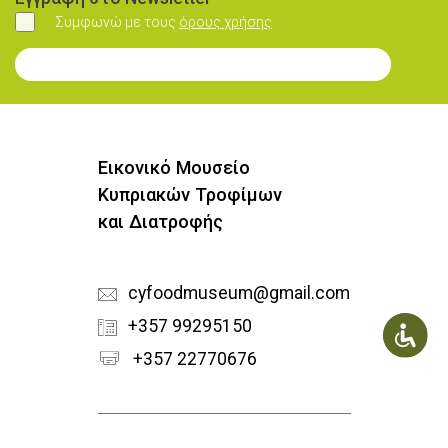
Συμφωνώ με τους
όρους χρήσης
Συμφωνώ
Εγγραφή στο Newsletter
Εικονικό Μουσείο
Κυπριακών Τροφίμων
και Διατροφής
cyfoodmuseum@gmail.com
+357 99295150
+357 22770676