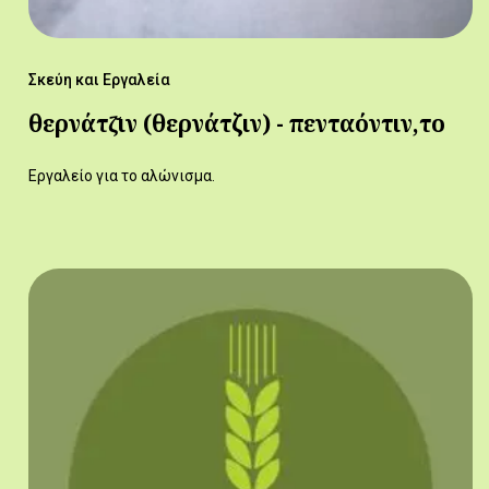
Σκεύη και Εργαλεία
θερνάτζ̆ιν (θερνάτζιν) - πενταόντιν,το
Εργαλείο για το αλώνισμα.