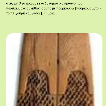
στις 2 ή 3 το πρωί με ένα δυναμωτικό πρωινό που
περιλάμβανε συνήθως σούπα με πουρκούριν [πουρκούριν,το =
το πλιγούρι] και φιδέν [...] Γύρω…