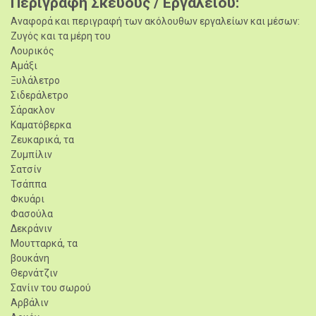
Περιγραφή Σκεύους / Εργαλείου
Αναφορά και περιγραφή των ακόλουθων εργαλείων και μέσων:
Ζυγός και τα μέρη του
Λουρικός
Αμάξι
Ξυλάλετρο
Σιδεράλετρο
Σάρακλον
Καματόβερκα
Ζευκαρικά, τα
Ζυμπίλιν
Σατσίν
Τσάππα
Φκυάρι
Φασούλα
Δεκράνιν
Μουτταρκά, τα
βουκάνη
Θερνάτζιν
Σανίιν του σωρού
Αρβάλιν