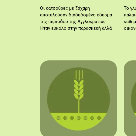
φρουτοσαλάτα
Οι κατσούρες με ζάχαρη
Το γλ
αποτελούσαν διαδεδομένο έδεσμα
παλαι
της περιόδου της Αγγλοκρατίας.
καθημ
Ήταν εύκολο στην παρασκευή αλλά
οικον
και φτηνό, γι' αυτό και αποκαλείται
δύο π
γλυκό των φτωχών. Στη
προέρ
συγκεκριμένη συνταγή…
Πάφου