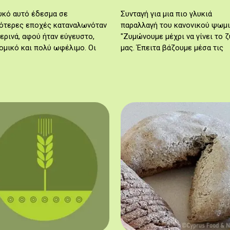
υκό αυτό έδεσμα σε
Συνταγή για μια πιο γλυκιά
ότερες εποχές καταναλωνόταν
παραλλαγή του κανονικού ψωμι
ερινά, αφού ήταν εύγευστο,
"Ζυμώνουμε μέχρι να γίνει το ζ
ομικό και πολύ ωφέλιμο. Οι
μας. Έπειτα βάζουμε μέσα τις
αραλλαγές της συνταγής
σταφίδες." (Αθηνά Καμιντζή,
χονται από τον Άγιο Φώτιο
Κυπερούντα)
 και τη…