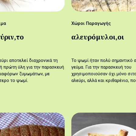
ιμα
Χώροι Παραγωγής
ύριν,το
αλευρόμυλοι,οι
εύρι αποτελεί διαχρονικά τη
Το ψωμί ήταν πολύ σημαντικό σ
ή πρώτη ύλη για την παρασκευή
γεύμα. Για την παρασκευή του
ιαφόρων ζυμωμάτων, με
χρησιμοποιούσαν όχι μόνο σιτ
τερο το ψωμί.
αλεύρι, αλλά και κριθαρένιο, π
ήταν πολύ πιο φθηνό. Για το ά
του σιταριού και του κριθαριο