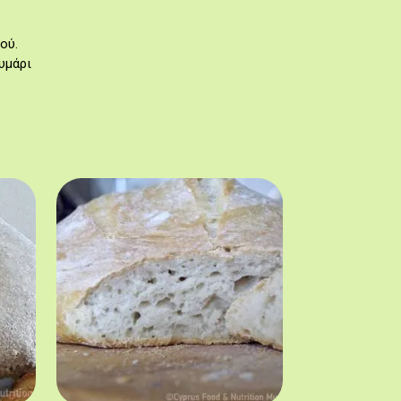
ού.
υμάρι