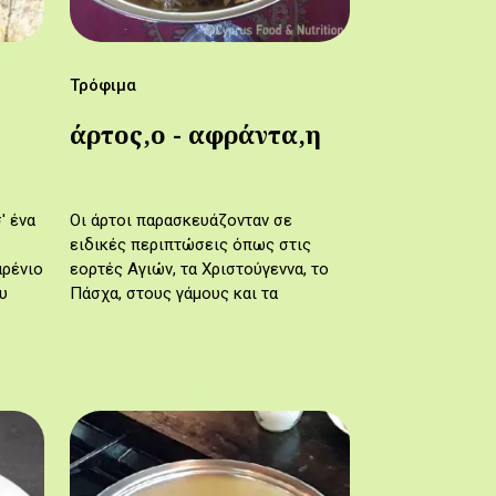
Τρόφιμα
άρτος,ο - αφράντα,η
' ένα
Οι άρτοι παρασκευάζονταν σε
ειδικές περιπτώσεις όπως στις
αρένιο
εορτές Αγιών, τα Χριστούγεννα, το
ου
Πάσχα, στους γάμους και τα
λεσμα
μνημόσυνα ως προσφορά στην
ύ…
εκκλησία.