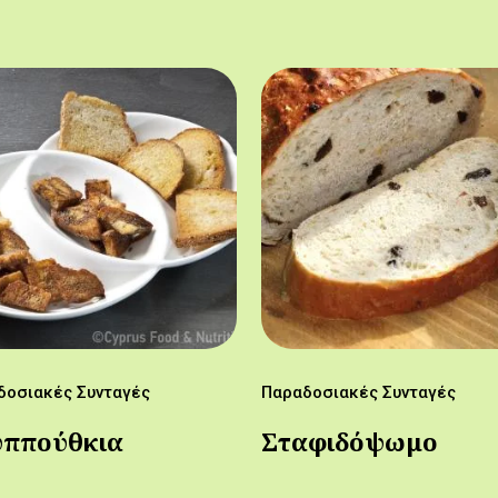
δοσιακές Συνταγές
Παραδοσιακές Συνταγές
υππούθκια
Σταφιδόψωμο