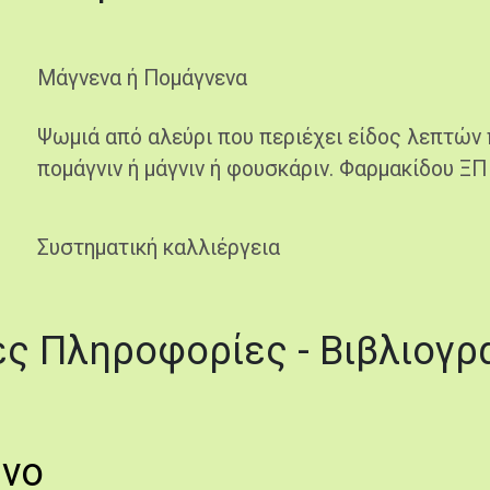
Μάγνενα ή Πομάγνενα
Ψωμιά από αλεύρι που περιέχει είδος λεπτών 
πομάγνιν ή μάγνιν ή φουσκάριν. Φαρμακίδου ΞΠ 
Συστηματική καλλιέργεια
ς Πληροφορίες - Βιβλιογρ
ενο