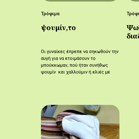
Τρόφιμα
Τρόφ
ψουμίν,το
Ψωμ
δια
πα
Οι γυναίκες έπρεπε να σηκωθούν την
αυγή για να ετοιμάσουν το
μπούκκωμαν, πού ήταν συνήθως
ψουμίν και χαλλούμιν ή ελιές με
κρομμύδιν. Βασικά το μπούκκωμαν
ήταν μπόλικο ψωμί. Γι' αυτό έλεγαν:…