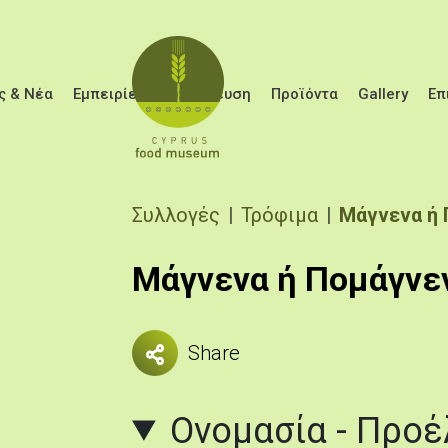
Παράκαμψη προς το κυρίως περιεχόμενο
ς & Νέα
Εμπειρίες
Εκπαίδευση
Προϊόντα
Gallery
Επ
Breadcrumb
Συλλογές
Τρόφιμα
Μάγνενα ή
Μάγνενα ή Πομάγνε
Share
Ονομασία - Προ