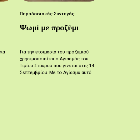
Παραδοσιακές Συνταγές
Ψωμί με προζύμι
εια
Για την ετοιμασία του προζυμιού
χρησιμοποιείται ο Αγιασμός του
Τιμίου Σταυρού που γίνεται στις 14
Σεπτεμβρίου. Με το Αγίασμα αυτό
και λίγο αλεύρι φτιάχνεται μέρος
του προζυμιού, το οποίο είναι
έτοιμο…