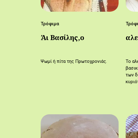
Τρόφιμα
Τρόφ
Άι Βασίλης,ο
αλε
Ψωμί ή πίτα της Πρωτοχρονιάς.
Το αλ
βασικ
των δ
κυριό