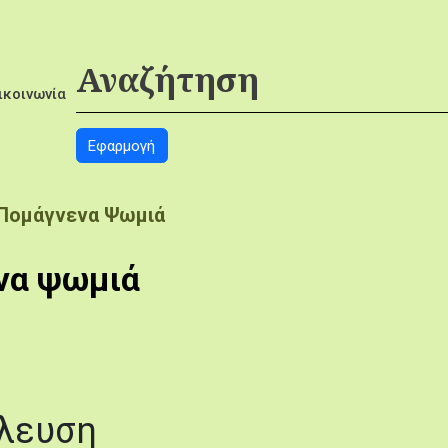
ικοινωνία
 Πομάγνενα Ψωμιά
να ψωμιά
έλευση