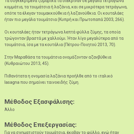
Τα συγκεκριμένα ζυμαρικά τα διέκριναν σε μεγάλα τετράγωνα
κομμάτια, τα τουμάτσια ή λαζάνια, και σε μικρότερα τετράγωνα,
οπότε τα έλεγαν τουμακκούθκια ή λαζανούθκια. Οι κουταλάες
ήταν πιο μεγάλα τουμάτσια (Κυπρή και Πρωτοπαπά 2003, 266).
Οι κουταλάες ήταν τετράγωνα λεπτά φύλλα ζύμης, τα οποία
τρώγονταν βραστά με χαλλούμι. Ήταν λίγο μεγαλύτερα από τα
τουμάτσια, ίσα με τα κουτάλια (Πέτρου-Ποιητού 2013, 70).
Στην Μαραθάσα τα τουμάτσια ονομάζονταν αζανβύθκια
(Κυθραιώτου 2013, 45).
Πιθανότατα η ονομασία λαζάνια προήλθε από το ιταλικό
lasagna που σημαίνει ταινοειδής ζύμη.
Μέθοδος Εξασφάλισης
Άλλο
Μέθοδος Επεξεργασίας
Για να σχηματιστούν τουμάτσια, έκοβαν το φύλλο, ενώ ήταν