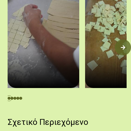
Το φύλλο ζύμης κόβεται σε ορθογώνια κομμάτια, τα τουμάτσια. 
Τα κομμένα τουμάτσια. 
Πηγή: Στάλω Λαζάρου.
Πηγή: Στάλω Λα
Σχετικό Περιεχόμενο