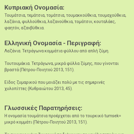
Κυπριακή Ονομασία
Τουμάτσια, τεμάτσια, τομάτσια, τουμακκούθκια, τουμαχούθκια,
λαζάνια, φυλλούθκια, λαζανούθκια, τομάτσιν, κουταλάες,
φαητόν, αζανβύθκια.
Ελληνική Ονομασία - Περιγραφή
Λαζάνια. Τετράγωνα κομμάτια φύλλου από απλή ζύμη.
Τουτουμάκια. Τετράγωνα, μικρά φύλλα ζύμης, που γίνονται
βραστά (Πέτρου-Ποιητού 2013, 151).
Είδος ζυμαρικού που μοιάζει πολύ με τις σημερινές
χυλοπίττες (Κυθραιώτου 2013, 45).
Γλωσσικές Παρατηρήσεις
Η ονομασία τουμάτσια προέρχεται από το τουρκικό tumsek=
μικρό κομμάτι (Πέτρου-Ποιητού 2013, 151).