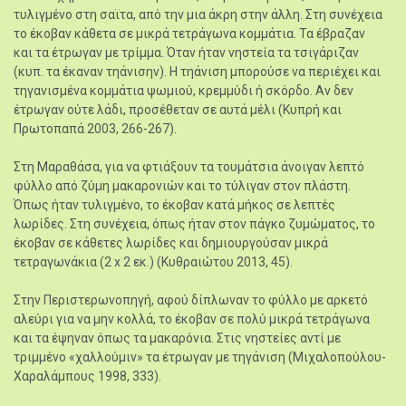
τυλιγμένο στη σαϊτα, από την μια άκρη στην άλλη. Στη συνέχεια
το έκοβαν κάθετα σε μικρά τετράγωνα κομμάτια. Τα έβραζαν
και τα έτρωγαν με τρίμμα. Όταν ήταν νηστεία τα τσιγάριζαν
(κυπ. τα έκαναν τηάνισην). Η τηάνιση μπορούσε να περιέχει και
τηγανισμένα κομμάτια ψωμιού, κρεμμύδι ή σκόρδο. Αν δεν
έτρωγαν ούτε λάδι, προσέθεταν σε αυτά μέλι (Κυπρή και
Πρωτοπαπά 2003, 266-267).
Στη Μαραθάσα, για να φτιάξουν τα τουμάτσια άνοιγαν λεπτό
φύλλο από ζύμη μακαρονιών και το τύλιγαν στον πλάστη.
Όπως ήταν τυλιγμένο, το έκοβαν κατά μήκος σε λεπτές
λωρίδες. Στη συνέχεια, όπως ήταν στον πάγκο ζυμώματος, το
έκοβαν σε κάθετες λωρίδες και δημιουργούσαν μικρά
τετραγωνάκια (2 x 2 εκ.) (Κυθραιώτου 2013, 45).
Στην Περιστερωνοπηγή, αφού δίπλωναν το φύλλο με αρκετό
αλεύρι για να μην κολλά, το έκοβαν σε πολύ μικρά τετράγωνα
και τα έψηναν όπως τα μακαρόνια. Στις νηστείες αντί με
τριμμένο «χαλλούμιν» τα έτρωγαν με τηγάνιση (Μιχαλοπούλου-
Χαραλάμπους 1998, 333).