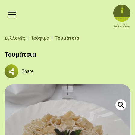
Παράκαμψη προς το κυρίως περιεχόμενο
Breadcrumb
Συλλογές
Τρόφιμα
Τουμάτσια
Τουμάτσια
Share
Πηγή: 
Τουμάτσια