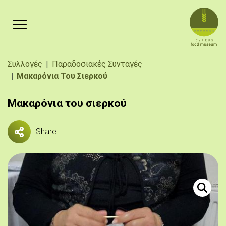
Παράκαμψη προς το κυρίως περιεχόμενο
Breadcrumb
Συλλογές
Παραδοσιακές Συνταγές
Μακαρόνια Του Σιερκού
Μακαρόνια του σιερκού
Share
Πηγή: 
Παρασκευ