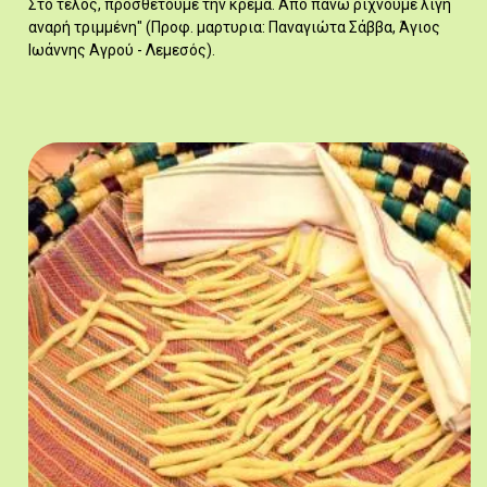
Στο τέλος, προσθέτουμε την κρέμα. Από πάνω ρίχνουμε λίγη
αναρή τριμμένη" (Προφ. μαρτυρια: Παναγιώτα Σάββα, Άγιος
Ιωάννης Αγρού - Λεμεσός).