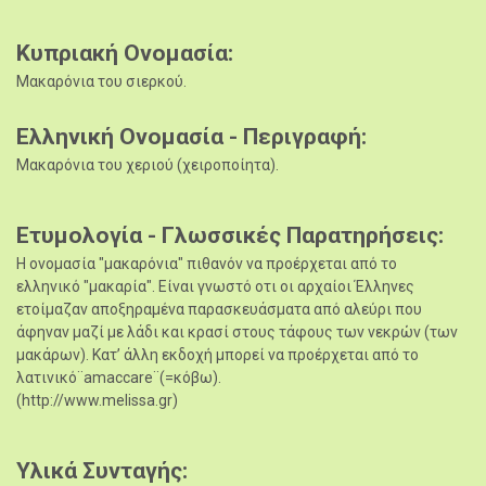
Κυπριακή Ονομασία
Μακαρόνια του σιερκού.
Ελληνική Ονομασία - Περιγραφή
Μακαρόνια του χεριού (χειροποίητα).
Ετυμολογία - Γλωσσικές Παρατηρήσεις
Η ονομασία "μακαρόνια" πιθανόν να προέρχεται από το
ελληνικό "μακαρία". Είναι γνωστό οτι οι αρχαίοι Έλληνες
ετοίμαζαν αποξηραμένα παρασκευάσματα από αλεύρι που
άφηναν μαζί με λάδι και κρασί στους τάφους των νεκρών (των
μακάρων). Κατ’ άλλη εκδοχή μπορεί να προέρχεται από το
λατινικό¨amaccare¨(=κόβω).
(http://www.melissa.gr)
Υλικά Συνταγής