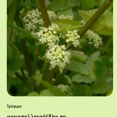
Τρόφιμα
αρκοσελλενού(δ)ιν,το