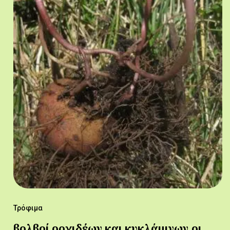
Τρόφιμα
βολβοί ορχιδέων και κυκλάμινων,οι