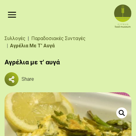
Παράκαμψη προς το κυρίως περιεχόμενο
Breadcrumb
Συλλογές
Παραδοσιακές Συνταγές
Αγρέλια Με Τ' Αυγά
Αγρέλια με τ' αυγά
Share
Πηγή: 
Αγρέλια (