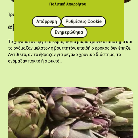
Πολιτική Απορρήτου
Τρόφιμα
Απόρριψη
Ρυθμίσεις Cookie
αβκόν,το
Ενημερώθηκα
Το χογλαστόν αβγό το έβραζαν για μικρό χρονικό διάστημα και
το ονόμαζαν μελάτον ή βουττητόν, επειδή ο κρόκος δεν έπηζε.
Αντίθετα, αν το έβραζαν για μεγάλο χρονικό διάστημα, το
ονόμαζαν πηκτό ή σφικτό…