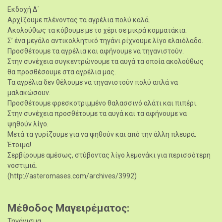
Εκδοχή Δ΄
Αρχίζουμε πλένοντας τα αγρέλια πολύ καλά.
Ακολούθως τα κόβουμε με το χέρι σε μικρά κομματάκια.
Σ’ ένα μεγάλο αντικολλητικό τηγάνι ρίχνουμε λίγο ελαιόλαδο.
Προσθέτουμε τα αγρέλια και αφήνουμε να τηγανιστούν.
Στην συνέχεια συγκεντρώνουμε τα αυγά τα οποία ακολούθως
θα προσθέσουμε στα αγρέλια μας.
Τα αγρέλια δεν θέλουμε να τηγανιστούν πολύ απλά να
μαλακώσουν.
Προσθέτουμε φρεσκοτριμμένο θαλασσινό αλάτι και πιπέρι.
Στην συνέχεια προσθέτουμε τα αυγά και τα αφήνουμε να
ψηθούν λίγο.
Μετά τα γυρίζουμε για να ψηθούν και από την άλλη πλευρά.
Έτοιμα!
Σερβίρουμε αμέσως, στύβοντας λίγο λεμονάκι για περισσότερη
νοστιμιά.
(http://asteromases.com/archives/3992)
Μέθοδος Μαγειρέματος
Τηγάνισμα.