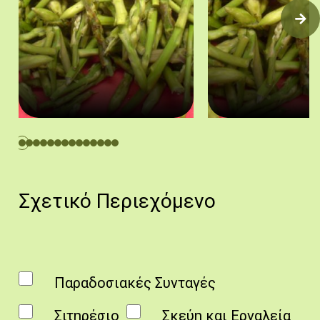
Αρχίζουμε πλένοντας τα αγρέλια πολύ καλά.
Ακολούθως τα κόβουμε μ
http://asteromases.com/archives/3992
http://asteroma
Σχετικό Περιεχόμενο
Παραδοσιακές Συνταγές
Σιτηρέσιο
Σκεύη και Εργαλεία