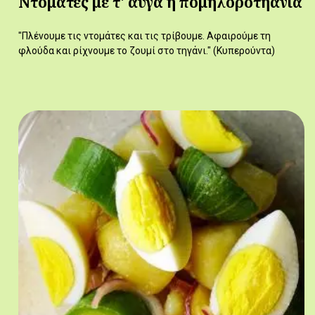
Ντομάτες με τ' αυγά ή πομηλοροτηανιά
"Πλένουμε τις ντομάτες και τις τρίβουμε. Αφαιρούμε τη
φλούδα και ρίχνουμε το ζουμί στο τηγάνι." (Κυπερούντα)