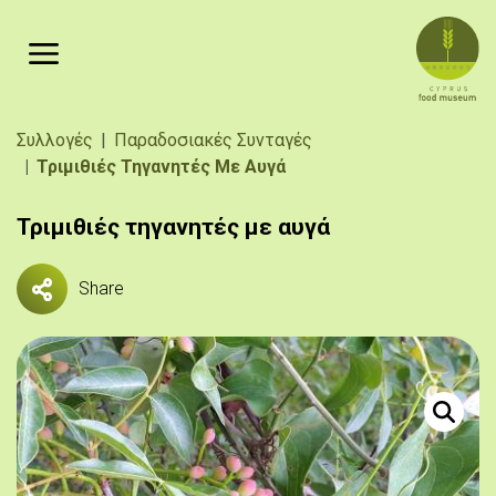
Παράκαμψη προς το κυρίως περιεχόμενο
Breadcrumb
Συλλογές
Παραδοσιακές Συνταγές
Τριμιθιές Τηγανητές Με Αυγά
Τριμιθιές τηγανητές με αυγά
Share
Πηγή: 
Τριμιθιά (