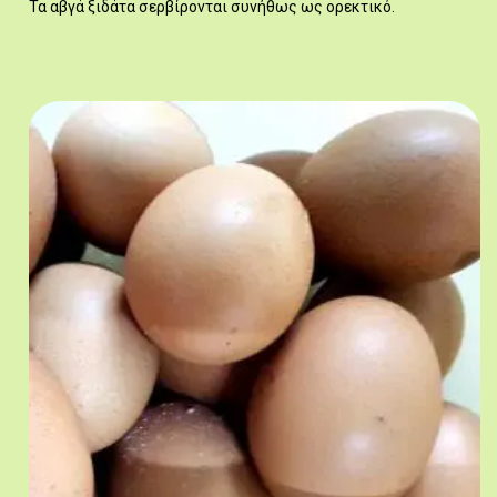
Τα αβγά ξιδάτα σερβίρονται συνήθως ως ορεκτικό.