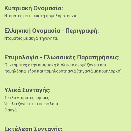
Κυπριακή Ονομασία
Ντομάτες με τ' αυκά ή πομηλοροτηανιά.
Ελληνική Ονομασία - Περιγραφή
Ντομάτες με αυγά, τηγανητά.
Ετυμολογία - Γλωσσικές Παρατηρήσεις
Οι ντομάτες στην κυπριακή διάλεκτο ονομάζονται και
πομηλόρκα, εξού και πομηλοροτηανιά (τηγανιά με πομηλόρκα).
Υλικά Συνταγής
1 κιλό ντομάτες ώριμες
½ φλιτζανάκι του καφέ λάδι
3 αυγά
Εκτέλεση Συνταγής