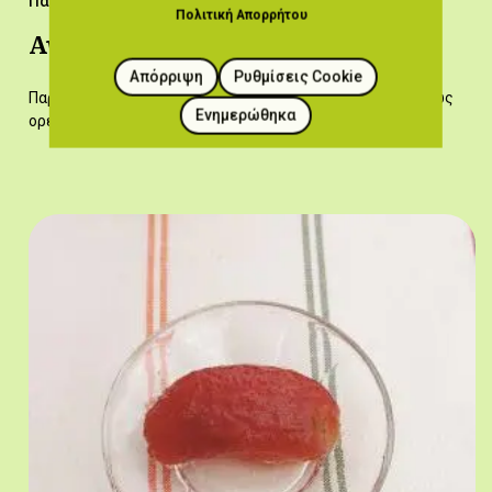
Παραδοσιακές Συνταγές
Πολιτική Απορρήτου
Αγρέλια με τ' αυγά
Απόρριψη
Ρυθμίσεις Cookie
Παραδοσιακός κυπριακός μεζές που σερβίρεται κυρίως ως
Ενημερώθηκα
ορεκτικό.