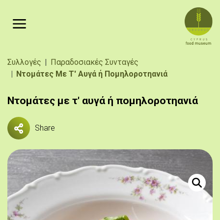
Παράκαμψη προς το κυρίως περιεχόμενο
Breadcrumb
Συλλογές
Παραδοσιακές Συνταγές
Ντομάτες Με Τ' Αυγά ή Πομηλοροτηανιά
Ντομάτες με τ' αυγά ή πομηλοροτηανιά
Share
© Μου
Ντομάτες 