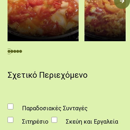
Ντομάτες με αυγά. Πρώτες τηγανίζονται οι ντομάτες.
Ντομάτες με αυγά. Τα υλ
Πηγή: Στάλω Λαζάρου.
Πηγή: Στάλω Λα
Σχετικό Περιεχόμενο
Παραδοσιακές Συνταγές
Σιτηρέσιο
Σκεύη και Εργαλεία