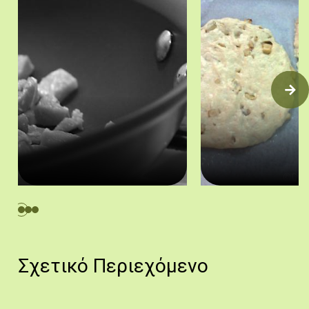
Προετοιμασία των τιτσιρίδων με τηγάνισμα.
Οι έτοιμες τιτσιριδόπιτ
Πηγή: mcmrbt, https://goo.gl/32twsN
Πηγή: Στάλω Λα
Σχετικό Περιεχόμενο