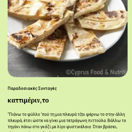
Παραδοσιακές Συνταγές
καττιμέριν,το
"Πιάνω το φύλλο 'πού τη μια πλευρά τζ̆αι φέρνω το στην άλλη
πλευρά, έτσι ώστε να γίνει μια τετράγωνη πιττούλα. Βάλλω το
τηγάνι πάνω στο γκάζι με λίγο φυστικέλαιο. Όταν βράσει,