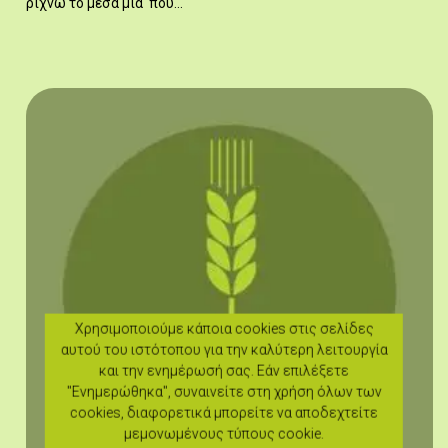
ρίχνω το μέσα μια 'πού…
Χρησιμοποιούμε κάποια cookies στις σελίδες
αυτού του ιστότοπου για την καλύτερη λειτουργία
και την ενημέρωσή σας. Εάν επιλέξετε
"Ενημερώθηκα", συναινείτε στη χρήση όλων των
cookies, διαφορετικά μπορείτε να αποδεχτείτε
μεμονωμένους τύπους cookie.