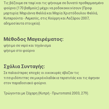
Τις βάζουμε σε ταψί και τις ψήνουμε σε δυνατό προθερμασμένο
φούρνο (170 βαθμούς) μέχρι να ροδοκοκκινίσουν (Προφ.
μαρτυρία: Μαριάννα Φελλά και Μαρία Χριστόδουλου Φελλά,
Κυπερούντα - Λεμεσός, στις Κούρρη και Λαζάρου 2007,
αδημοσίευτα στοιχεία).
Μέθοδος Μαγειρέματος
ψήσιμο σε νερό και τηγάνισμα
ψήσιμο στο φούρνο
Σχόλια Συνταγής
Σε παλαιότερες εποχές οι οικοκυρές έβαζαν τις
τιτσιριδόπιττες σε μικρά κλαδάκια τερατσ̆ιάς και τις έψηναν
στον παραδοσιακό φούρνο.
Τρώγονται με ζάχαρη (Κυπρή - Πρωτοπαπά 2003, 279).