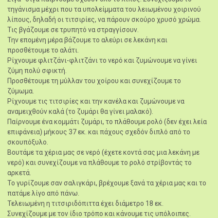
τηγάνισμα μέχρι που τα υπολείμματα του λειωμένου χοιρινού
λίπους, δηλαδή οι τιτσιρίες, να πάρουν σκούρο χρυσό χρώμα.
Τις βγάζουμε σε τρυπητό να στραγγίσουν.
Την επομένη μέρα βάζουμε το αλεύρι σε λεκάνη και
προσθέτουμε το αλάτι.
Ρίχνουμε φλιτζάνι-φλιτζάνι το νερό και ζυμώνουμε να γίνει
ζύμη πολύ σφικτή.
Προσθέτουμε τη μύλλαν του χοίρου και συνεχίζουμε το
ζύμωμα.
Ρίχνουμε τις τιτσιρίες και την κανέλα και ζυμώνουμε να
αναμειχθούν καλά (το ζυμάρι θα γίνει μαλακό).
Παίρνουμε ένα κομμάτι ζυμάρι, το πλάθουμε ρολό (δεν έχει λεία
επιφάνεια) μήκους 37 εκ. και πάχους σχεδόν διπλό από το
σκουπόξυλο.
Βουτάμε τα χέρια μας σε νερό (έχετε κοντά σας μια λεκάνη με
νερό) και συνεχίζουμε να πλάθουμε το ρολό στρίβοντάς το
αρκετά.
Το γυρίζουμε σαν σαλιγκάρι, βρέχουμε ξανά τα χέρια μας και το
πατάμε λίγο από πάνω.
Τελειωμένη η τιτσιριδόπιττα έχει διάμετρο 18 εκ.
Συνεχίζουμε με τον ίδιο τρόπο και κάνουμε τις υπόλοιπες.