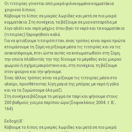
Οι τιτσιρίες γίνονται από μικρά ψιλοκομμένα κομματάκια
χοιρινού λίπους.
Κόβουμε το λίπος σε μικρές λωρίδες και μετά σε πιο μικρά
κομματάκια. Στη συνέχεια, τα βάζουμε σε μια κατσαρόλα με
λίγο αλάτι και νερό μέχρις ότου βγει το νερό και τα κομματάκια
(τιτσιρίες) ξεροψηθούν καλά.
Για να φτιάξουμε τιτσιρόπιτταν, ένας τρόπος είναι αφού πρώτα
ετοιμάσουμε τη ζύμη να ρίξουμε μέσα τις τιτσιρίες και να τις
ανακατέψουμε, έτσι ώστε αυτές να ενσωματωθούν στη ζύμη,
την οποία πλάθοντάς την της δίνουμε το μέγεθος ενός μικρού
ψωμιού ή σχήμα μακρόστενο και, στη συνέχεια, τη βάζουμε
στον φούρνο και την ψήνουμε.
Ένας άλλος τρόπος είναι να ρίξουμε τις τιτσιρίες μέσα στο
αλεύρι, προσθέτοντας λίγη μαγιά της μπύρας με νερό ή γάλα
και να τα ζυμώσουμε όλα μαζί.
Στη συνέχεια βάζουμε το μείγμα σε ταψί και ψήνουμε στους
200 βαθμούς για μία περίπου ώρα (Σοφοκλέους 2004, τ. Β΄,
164).
Εκδοχή Β΄:
Κόβουμε το λίπος σε μικρές λωρίδες και μετά σε πιο μικρά