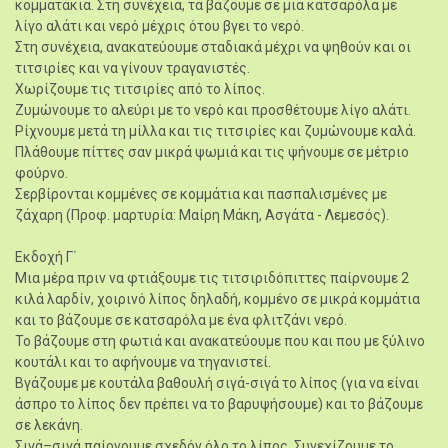
κομματάκια. Στη συνέχεια, τα βάζουμε σε μια κατσαρόλα με
λίγο αλάτι και νερό μέχρις ότου βγει το νερό.
Στη συνέχεια, ανακατεύουμε σταδιακά μέχρι να ψηθούν και οι
τιτσιρίες και να γίνουν τραγανιστές.
Χωρίζουμε τις τιτσιρίες από το λίπος.
Ζυμώνουμε το αλεύρι με το νερό και προσθέτουμε λίγο αλάτι.
Ρίχνουμε μετά τη μίλλα και τις τιτσιρίες και ζυμώνουμε καλά.
Πλάθουμε πίττες σαν μικρά ψωμιά και τις ψήνουμε σε μέτριο
φούρνο.
Σερβίρονται κομμένες σε κομμάτια και πασπαλισμένες με
ζάχαρη (Προφ. μαρτυρία: Μαίρη Μάκη, Ασγάτα - Λεμεσός).
Εκδοχή Γ΄
Μια μέρα πριν να φτιάξουμε τις τιτσιριδόπιττες παίρνουμε 2
κιλά λαρδίν, χοιρινό λίπος δηλαδή, κομμένο σε μικρά κομμάτια
και το βάζουμε σε κατσαρόλα με ένα φλιτζάνι νερό.
Το βάζουμε στη φωτιά και ανακατεύουμε που και που με ξύλινο
κουτάλι και το αφήνουμε να τηγανιστεί.
Βγάζουμε με κουτάλα βαθουλή σιγά-σιγά το λίπος (για να είναι
άσπρο το λίπος δεν πρέπει να το βαρυψήσουμε) και το βάζουμε
σε λεκάνη.
Σιγά–σιγά παίρνουμε σχεδόν όλο το λίπος. Συνεχίζουμε το