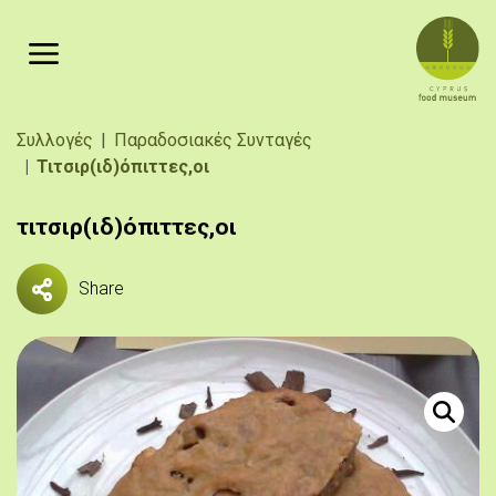
Παράκαμψη προς το κυρίως περιεχόμενο
Breadcrumb
Συλλογές
Παραδοσιακές Συνταγές
Τιτσιρ(ιδ)όπιττες,οι
τιτσιρ(ιδ)όπιττες,οι
Share
Πηγή:
«Τιτσιριδ