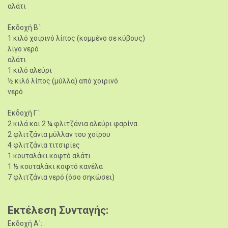
αλάτι
Εκδοχή Β΄:
1 κιλό χοιρινό λίπος (κομμένο σε κύβους)
λίγο νερό
αλάτι
1 κιλό αλεύρι
½ κιλό λίπος (μύλλα) από χοιρινό
νερό
Εκδοχή Γ΄:
2 κιλά και 2 ¼ φλιτζάνια αλεύρι φαρίνα
2 φλιτζάνια μύλλαν του χοίρου
4 φλιτζάνια τιτσιρίες
1 κουταλάκι κοφτό αλάτι
1 ½ κουταλάκι κοφτό κανέλα
7 φλιτζάνια νερό (όσο σηκώσει)
Εκτέλεση Συνταγής
Εκδοχή Α΄: