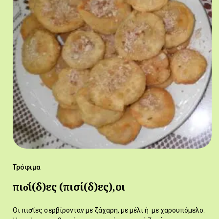
Τρόφιμα
πισ̆ί(δ)ες (πισί(δ)ες),οι
Οι πισ̆ίες σερβίρονταν με ζάχαρη, με μέλι ή με χαρουπόμελο.