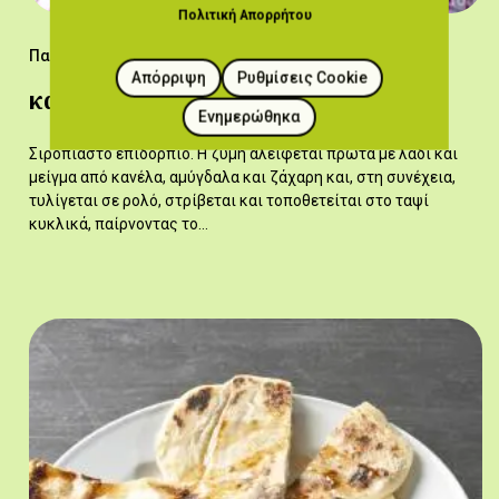
Πολιτική Απορρήτου
Παραδοσιακές Συνταγές
Απόρριψη
Ρυθμίσεις Cookie
καττιμέριν τυλιχτό,το
Ενημερώθηκα
Σιροπιαστό επιδόρπιο. Η ζύμη αλείφεται πρώτα με λάδι και
μείγμα από κανέλα, αμύγδαλα και ζάχαρη και, στη συνέχεια,
τυλίγεται σε ρολό, στρίβεται και τοποθετείται στο ταψί
κυκλικά, παίρνοντας το…