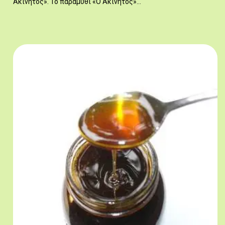
Ακίνητος». Το παραμύθι «Ο Ακίνητος»…