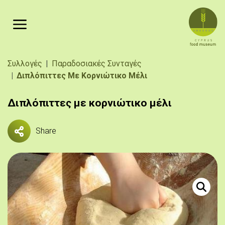
Παράκαμψη προς το κυρίως περιεχόμενο
Breadcrumb
Συλλογές
Παραδοσιακές Συνταγές
Διπλόπιττες Με Κορνιώτικο Μέλι
Διπλόπιττες με κορνιώτικο μέλι
Share
Πηγή: 
Ζύμωμα.