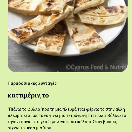
Παραδοσιακές Συνταγές
καττιμέριν,το
"Πιάνω το φύλλο 'πού τη μια πλευρά τζ̆αι φέρνω το στην άλλη
πλευρά, έτσι ώστε να γίνει μια τετράγωνη πιττούλα. Βάλλω το
τηγάνι πάνω στο γκάζι με λίγο φυστικέλαιο. Όταν βράσει,
ρίχνω το μέσα μια 'πού…