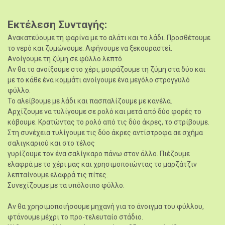
Εκτέλεση Συνταγής
Ανακατεύουμε τη φαρίνα με το αλάτι και το λάδι. Προσθέτουμε
το νερό και ζυμώνουμε. Αφήνουμε να ξεκουραστεί.
Ανοίγουμε τη ζύμη σε φύλλο λεπτό.
Αν θα το ανοίξουμε στο χέρι, μοιράζουμε τη ζύμη στα δύο και
με το κάθε ένα κομμάτι ανοίγουμε ένα μεγόλο στρογγυλό
φύλλο.
Το αλείβουμε με λάδι και πασπαλίζουμε με κανέλα.
Αρχίζουμε να τυλίγουμε σε ρολό και μετά από δύο φορές το
κόβουμε. Κρατώντας το ρολό από τις δύο άκρες, το στρίβουμε.
Στη συνέχεια τυλίγουμε τις δύο άκρες αντίστροφα αε σχήμα
σαλιγκαριού και στο τέλος
γυρίζουμε τον ένα σαλίγκαρο πάνω στον άλλο. Πιέζουμε
ελαφρά με το χέρι μας και χρησιμοποιώντας το μαρζάτζιν
λεπταίνουμε ελαφρά τις πίτες.
Συνεχίζουμε με τα υπόλοιπο φύλλο.
Αν θα χρησιμοποιήσουμε μηχανή για το άνοιγμα του φύλλου,
φτάνουμε μέχρι το προ-τελευταίο στάδιο.