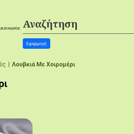
ικοινωνία
ές
Λουβκιά Με Χοιρομέρι
ρι