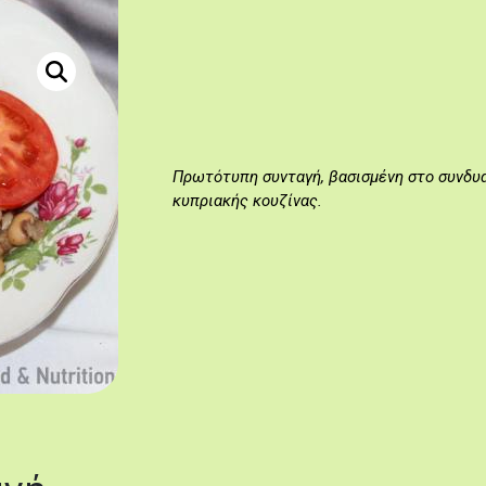
Πηγή: Κατερίνα Λαζάρου.
Λουβκιά με χοιρομέρι (Μαγειρεύω Κυπριακά 2014).
Πρωτότυπη συνταγή, βασισμένη στο συνδυ
κυπριακής κουζίνας.