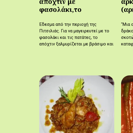
απόχτιν με
αρκ
φασολάκι,το
(αρ
Έδεσμα από την περιοχή της
"Μια 
Πιτσιλιάς. Για να μαγειρευτεί με το
δράκο
φασολάκι και τις πατάτες, το
σκοτώ
απόχτιν ξαλμυρίζεται με βράσιμο και
καταφ
τηγανίζεται.
να το
τους,
σκοτ