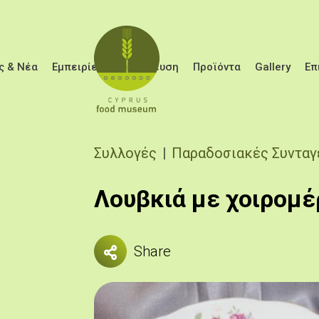
Παράκαμψη προς το κυρίως περιεχόμενο
ς & Νέα
Εμπειρίες
Εκπαίδευση
Προϊόντα
Gallery
Επ
Breadcrumb
Συλλογές
Παραδοσιακές Συνταγ
Λουβκιά με χοιρομέ
Share