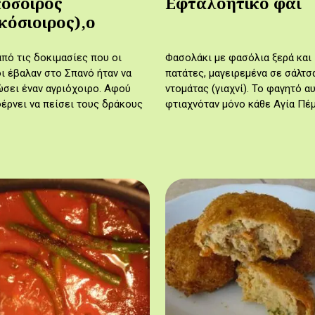
όσ̆οιρος
Εφταλοήτικο φαΐ
κόσιοιρος),ο
από τις δοκιμασίες που οι
Φασολάκι με φασόλια ξερά και
ι έβαλαν στο Σπανό ήταν να
πατάτες, μαγειρεμένα σε σάλτσ
σει έναν αγριόχοιρο. Αφού
ντομάτας (γιαχνί). Το φαγητό α
έρνει να πείσει τους δράκους
φτιαχνόταν μόνο κάθε Αγία Πέμ
ν προσκαλέσουν να μείνει μαζί
Παλαιότερα συνήθιζαν να
 αυτοί του ζητούν να
καταναλώνουν λάδι την Αγία Πέ
ώσει…
γι'αυτό και…