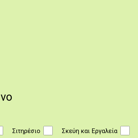
 του φαγητού στην κατσαρόλα (Μαγειρεύω Κυπριακά 2014).
ενο
Σιτηρέσιο
Σκεύη και Εργαλεία