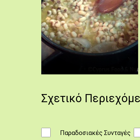
Λουβκιά με χοιρομέρι, κατά την προετοιμασία
Πηγή: Στάλω Λαζάρου.
Σχετικό Περιεχόμ
Παραδοσιακές Συνταγές