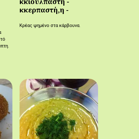
κκιουλπαστή -
κκερπαστή,η -
κ(κ)ιουλπατσίν,το
Κρέας ψημένο στα κάρβουνα.
α
υτό
πτη.
μπτη,