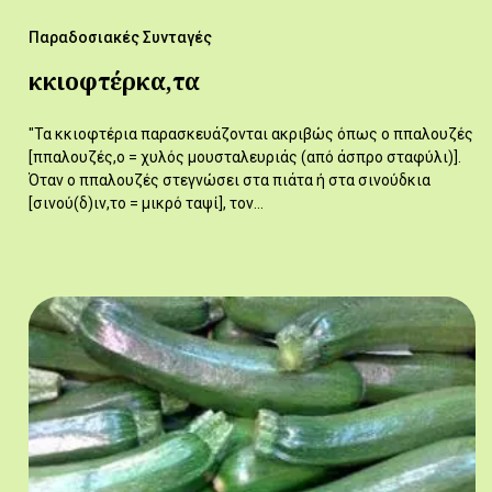
Παραδοσιακές Συνταγές
κκιοφτέρκα,τα
"Τα κκιοφτέρια παρασκευάζονται ακριβώς όπως ο ππαλουζές
[ππαλουζές,ο = χυλός μουσταλευριάς (από άσπρο σταφύλι)].
Όταν ο ππαλουζές στεγνώσει στα πιάτα ή στα σινούδκια
[σινού(δ)ιν,το = μικρό ταψί], τον…