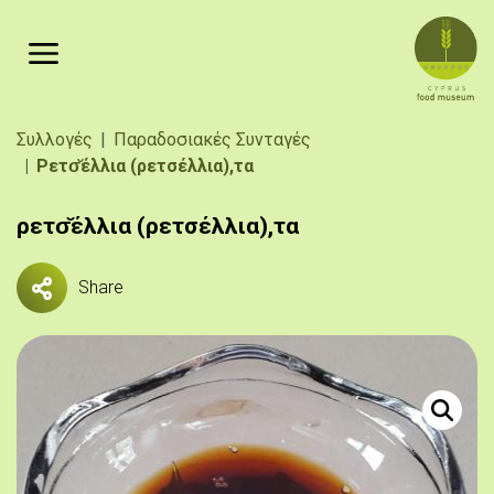
Παράκαμψη προς το κυρίως περιεχόμενο
Breadcrumb
Συλλογές
Παραδοσιακές Συνταγές
Ρετσ̆έλλια (ρετσέλλια),τα
ρετσ̆έλλια (ρετσέλλια),τα
Share
Πηγή:
«Έψημα στ