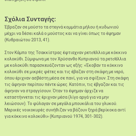
Σχόλια Συνταγής
Έβραζαν σε μούστο τα στεγνά κομμάτια μήλου ή κυδωνιού
μέχρι να δέσει καλά ο μούστος και να γίνει όπως το έψημαν
(Κυθραιώτου 2013, 41).
Στον Κάμπο της Τσακκίστρας έφτιαχναν ρετσ̆έλλια με κόκκινο
κολοκύθι. Σύμφωνα με τον Χρύσανθο Κυπριανού τα ρετσ̆έλλια
με κολοκύθι παρασκευάζονταν ως εξής: «Έκοβαν το κόκκινο
κολοκύθι σε μικρές φέτες και τις έβαζαν στη σκάφη με νερό,
όπου έριχναν ασβέστη μέσα σε πανί, για να σφίξουν. Στη σκάφη
τις άφηναν περίπου πέντε ώρες. Κατόπιν, τις έβγαζαν και τις
άφηναν να στραγγίσουν. Όταν το έψημαν άρχιζε να
καταστήννεται τις έριχναν μέσα (λίγο αργά για να μην
λειώσουν). Το φύλαγαν σε μεγάλα μπουκάλια του γλυκού.
Μερικές νοικοκυρές συνήθιζαν να βάζουν ξηρά βερίκοκα αντί
για κόκκινο κολοκύθι» (Κυπριανού 1974, 301-302).