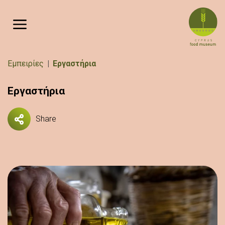
Παράκαμψη προς το κυρίως περιεχόμενο
Breadcrumb
Εμπειρίες
Εργαστήρια
Εργαστήρια
Share