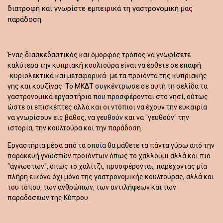
διατροφή και γνωρίστε εμπειρικά τη γαστρονομική μας
παράδοση.
Ένας διασκεδαστικός και όμορφος τρόπος να γνωρίσετε
καλύτερα την κυπριακή κουλτούρα είναι να έρθετε σε επαφή
-κυριολεκτικά και μεταφορικά- με τα προϊόντα της κυπριακής
γης και κουζίνας. Το ΜΚΔΤ συγκέντρωσε σε αυτή τη σελίδα τα
γαστρονομικά εργαστήρια που προσφέρονται στο νησί, ούτως
ώστε οι επισκέπτες αλλά και οι ντόπιοι να έχουν την ευκαιρία
να γνωρίσουν εις βάθος, να γευθούν και να "γευθούν" την
ιστορία, την κουλτούρα και την παράδοση.
Εργαστήρια μέσα από τα οποία θα μάθετε τα πάντα γύρω από την
παρακευή γνωστών προϊόντων όπως το χαλλούμι αλλά και πιο
"άγνωστων", όπως το χαλίτζι, προσφέρονται, παρέχοντας μία
πλήρη εικόνα όχι μόνο της γαστρονομικής κουλτούρας, αλλά και
του τόπου, των ανθρώπων, των αντιλήψεων και των
παραδόσεων της Κύπρου.