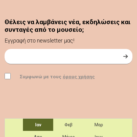
Θέλεις να λαμβάνεις νέα, εκδηλώσεις και
συνταγές από το μουσείο;
Εγγραφή στο newsletter μας!
Εγγραφή στο Newsletter
Συμφωνώ
Συμφωνώ με τους
όρους χρήσης
Navigate by year and month
Ιαν
Φεβ
Μαρ
Απρ
Μάιος
Ιουν