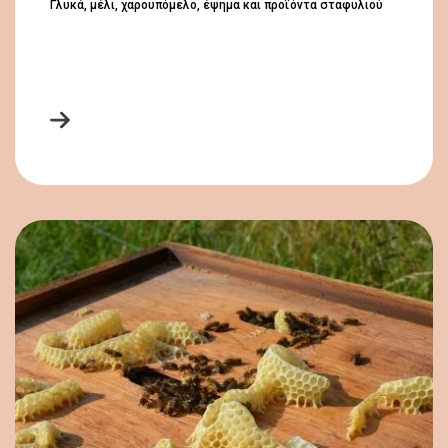
Γλυκά, μέλι, χαρουπόμελο, έψημα και προϊόντα σταφυλιού