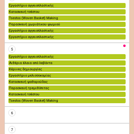
Εργαστήριο αγγειοπλαστικής
Κατασκευή τσέστου
Tsestos (Woven Basket) Making
Παρασκευή χωριάτικου ψωμιού
Εργαστήριο αγγειοπλαστικής
Εργαστήριο αγγειοπλαστικής
5
Εργαστήριο αγγειοπλαστικής
Αιθέρια έλαια από λεβάντα
Κέρινες δημιουργίες
Εργαστήριο μελισσοκομίας
Κατασκευή ψαθαρούδας
Παρασκευή τρεμιθόπιτας
Κατασκευή τσέστου
Tsestos (Woven Basket) Making
6
7