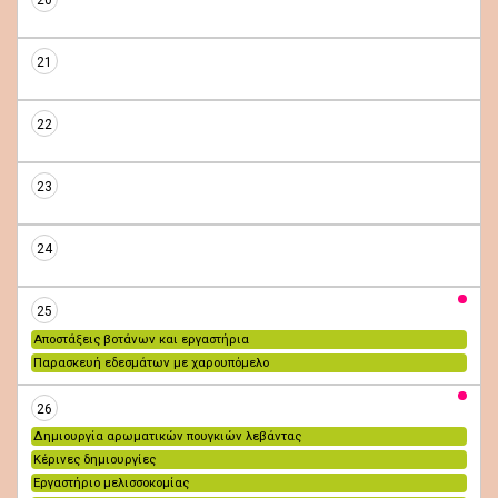
20
21
22
23
24
25
Αποστάξεις βοτάνων και εργαστήρια
Παρασκευή εδεσμάτων με χαρουπόμελο
26
Δημιουργία αρωματικών πουγκιών λεβάντας
Κέρινες δημιουργίες
Εργαστήριο μελισσοκομίας