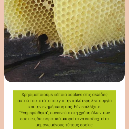
Χρησιμοποιούμε κάποια cookies στις σελίδες
Κέρινες δημιουργίες
αυτού του ιστότοπου για την καλύτερη λειτουργία
και την ενημέρωσή σας. Εάν επιλέξετε
09 Αυγ 2026
"Ενημερώθηκα", συναινείτε στη χρήση όλων των
cookies, διαφορετικά μπορείτε να αποδεχτείτε
Γλυκά, μέλι, χαρουπόμελο, έψημα και προϊόντα σταφυλιού
μεμονωμένους τύπους cookie.