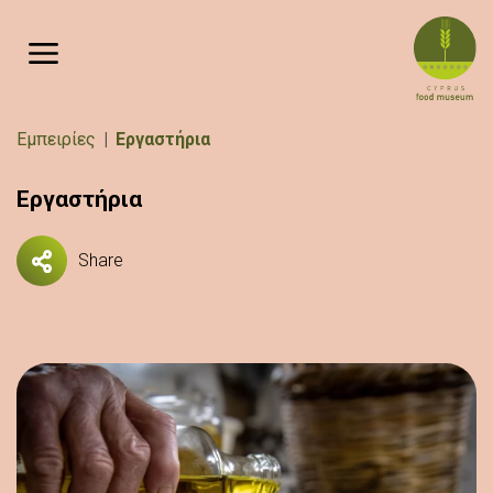
Παράκαμψη προς το κυρίως περιεχόμενο
Breadcrumb
Εμπειρίες
Εργαστήρια
Εργαστήρια
Share