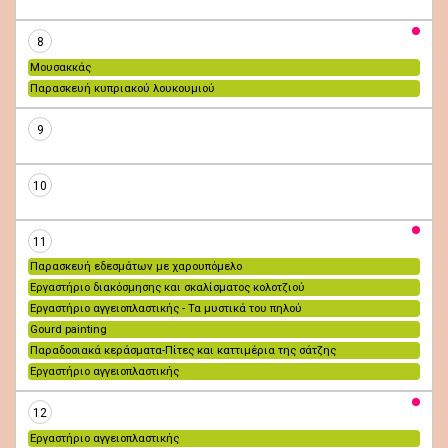
8
Μουσακκάς
Παρασκευή κυπριακού λουκουμιού
9
10
11
Παρασκευή εδεσμάτων με χαρουπόμελο
Εργαστήριο διακόσμησης και σκαλίσματος κολοτζιού
Εργαστήριο αγγειοπλαστικής - Τα μυστικά του πηλού
Gourd painting
Παραδοσιακά κεράσματα-Πίτες και καττιμέρια της σάτζης
Εργαστήριο αγγειοπλαστικής
12
Εργαστήριο αγγειοπλαστικής