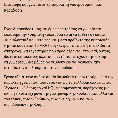
διατροφή και γνωρίστε εμπειρικά τη γαστρονομική μας
παράδοση.
Ένας διασκεδαστικός και όμορφος τρόπος να γνωρίσετε
καλύτερα την κυπριακή κουλτούρα είναι να έρθετε σε επαφή
-κυριολεκτικά και μεταφορικά- με τα προϊόντα της κυπριακής
γης και κουζίνας. Το ΜΚΔΤ συγκέντρωσε σε αυτή τη σελίδα τα
γαστρονομικά εργαστήρια που προσφέρονται στο νησί, ούτως
ώστε οι επισκέπτες αλλά και οι ντόπιοι να έχουν την ευκαιρία
να γνωρίσουν εις βάθος, να γευθούν και να "γευθούν" την
ιστορία, την κουλτούρα και την παράδοση.
Εργαστήρια μέσα από τα οποία θα μάθετε τα πάντα γύρω από την
παρακευή γνωστών προϊόντων όπως το χαλλούμι αλλά και πιο
"άγνωστων", όπως το χαλίτζι, προσφέρονται, παρέχοντας μία
πλήρη εικόνα όχι μόνο της γαστρονομικής κουλτούρας, αλλά και
του τόπου, των ανθρώπων, των αντιλήψεων και των
παραδόσεων της Κύπρου.