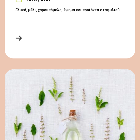
Γλυκά, μέλι, χαρουπόμελο, έψημα και προϊόντα σταφυλιού