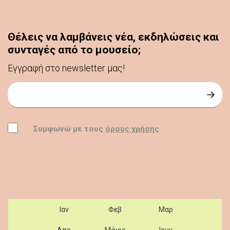
Θέλεις να λαμβάνεις νέα, εκδηλώσεις και
συνταγές από το μουσείο;
Εγγραφή στο newsletter μας!
Εγγραφή στο Newsletter
Συμφωνώ
Συμφωνώ με τους
όρους χρήσης
Navigate by year and month
Ιαν
Φεβ
Μαρ
Απρ
Μάιος
Ιουν