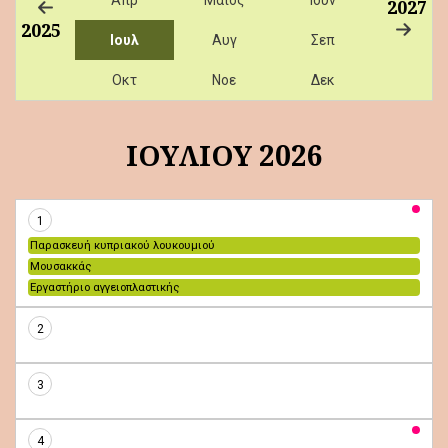
2027
2025
Ιουλ
Αυγ
Σεπ
Οκτ
Νοε
Δεκ
ΙΟΥΛΙΟΥ 2026
1
Παρασκευή κυπριακού λουκουμιού
Μουσακκάς
Εργαστήριο αγγειοπλαστικής
2
3
4